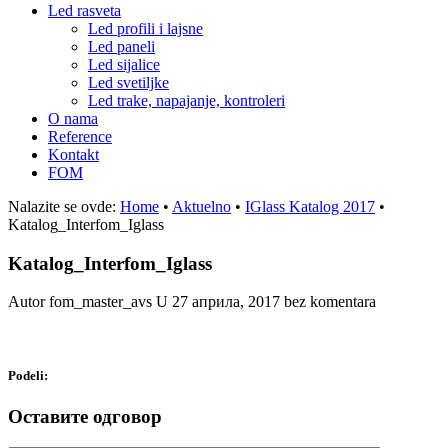
Led rasveta
Led profili i lajsne
Led paneli
Led sijalice
Led svetiljke
Led trake, napajanje, kontroleri
O nama
Reference
Kontakt
FOM
Nalazite se ovde:
Home
•
Aktuelno
•
IGlass Katalog 2017
•
Katalog_Interfom_Iglass
Katalog_Interfom_Iglass
Autor fom_master_avs
U
27 априла, 2017
bez komentara
Podeli:
Оставите одговор