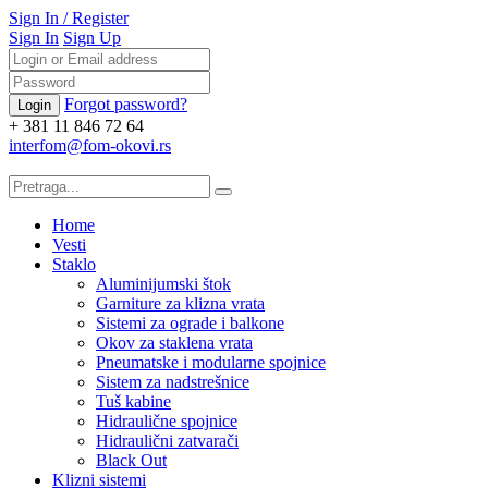
Sign In
/
Register
Sign In
Sign Up
Forgot password?
+ 381 11 846 72 64
interfom@fom-okovi.rs
Home
Vesti
Staklo
Aluminijumski štok
Garniture za klizna vrata
Sistemi za ograde i balkone
Okov za staklena vrata
Pneumatske i modularne spojnice
Sistem za nadstrešnice
Tuš kabine
Hidraulične spojnice
Hidraulični zatvarači
Black Out
Klizni sistemi