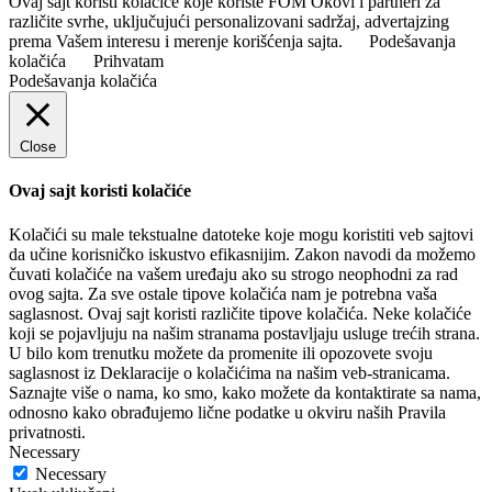
Ovaj sajt koristi kolačiće koje koriste FOM Okovi i partneri za
različite svrhe, uključujući personalizovani sadržaj, advertajzing
prema Vašem interesu i merenje korišćenja sajta.
Podešavanja
kolačića
Prihvatam
Podešavanja kolačića
Close
Ovaj sajt koristi kolačiće
Kolačići su male tekstualne datoteke koje mogu koristiti veb sajtovi
da učine korisničko iskustvo efikasnijim. Zakon navodi da možemo
čuvati kolačiće na vašem uređaju ako su strogo neophodni za rad
ovog sajta. Za sve ostale tipove kolačića nam je potrebna vaša
saglasnost. Ovaj sajt koristi različite tipove kolačića. Neke kolačiće
koji se pojavljuju na našim stranama postavljaju usluge trećih strana.
U bilo kom trenutku možete da promenite ili opozovete svoju
saglasnost iz Deklaracije o kolačićima na našim veb-stranicama.
Saznajte više o nama, ko smo, kako možete da kontaktirate sa nama,
odnosno kako obrađujemo lične podatke u okviru naših Pravila
privatnosti.
Necessary
Necessary