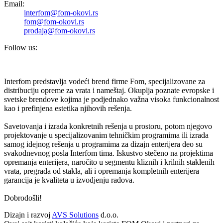
Email:
interfom@fom-okovi.rs
fom@fom-okovi.rs
prodaja@fom-okovi.rs
Follow us:
Interfom predstavlja vodeći brend firme Fom, specijalizovane za
distribuciju opreme za vrata i nameštaj. Okuplja poznate evropske i
svetske brendove kojima je podjednako važna visoka funkcionalnost
kao i prefinjena estetika njihovih rešenja.
Savetovanja i izrada konkretnih rešenja u prostoru, potom njegovo
projektovanje u specijalizovanim tehničkim programima ili izrada
samog idejnog rešenja u programima za dizajn enterijera deo su
svakodnevnog posla Interfom tima. Iskustvo stečeno na projektima
opremanja enterijera, naročito u segmentu kliznih i krilnih staklenih
vrata, pregrada od stakla, ali i opremanja kompletnih enterijera
garancija je kvaliteta u izvodjenju radova.
Dobrodošli!
Dizajn i razvoj
AVS Solutions
d.o.o.