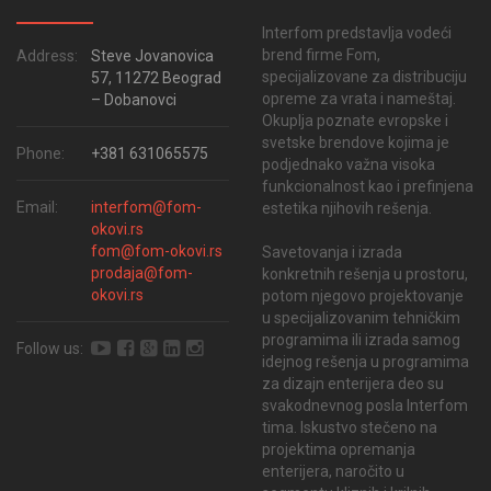
Interfom predstavlja vodeći
brend firme Fom,
Address:
Steve Jovanovica
specijalizovane za distribuciju
57, 11272 Beograd
opreme za vrata i nameštaj.
– Dobanovci
Okuplja poznate evropske i
svetske brendove kojima je
Phone:
+381 631065575
podjednako važna visoka
funkcionalnost kao i prefinjena
Email:
interfom@fom-
estetika njihovih rešenja.
okovi.rs
fom@fom-okovi.rs
Savetovanja i izrada
prodaja@fom-
konkretnih rešenja u prostoru,
okovi.rs
potom njegovo projektovanje
u specijalizovanim tehničkim
programima ili izrada samog
Follow us:
idejnog rešenja u programima
za dizajn enterijera deo su
svakodnevnog posla Interfom
tima. Iskustvo stečeno na
projektima opremanja
enterijera, naročito u