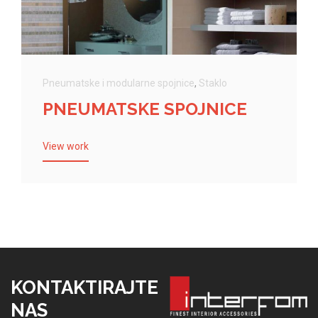
Pneumatske i modularne spojnice
,
Staklo
PNEUMATSKE SPOJNICE
View work
KONTAKTIRAJTE
NAS