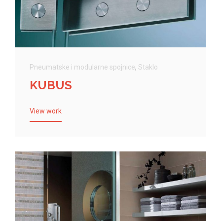
Pneumatske i modularne spojnice
,
Staklo
KUBUS
View work