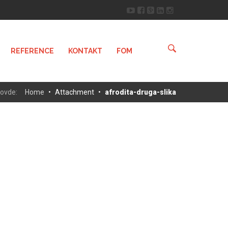
REFERENCE
KONTAKT
FOM
 ovde:
Home
•
Attachment
•
afrodita-druga-slika