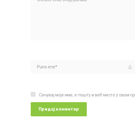
Сачувај моје име, е-пошту и веб место у овом 
Сачувај моје име, е-пошту и веб место у овом прегледачу веба за следећи пут када коментаришем.