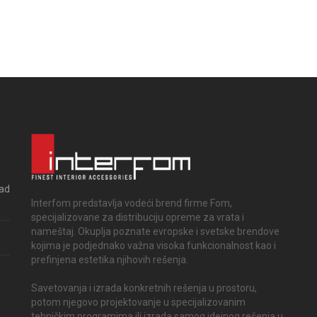
rad
Interfom predstavlja vodeći brend firme Fom,
specijalizovane za distribuciju opreme za vrata i
nameštaj. Okuplja poznate evropske i svetske brendove
kojima je podjednako važna visoka funkcionalnost kao i
prefinjena estetika njihovih rešenja.
Savetovanja i izrada konkretnih rešenja u prostoru,
potom njegovo projektovanje u specijalizovanim
tehničkim programima ili izrada samog idejnog rešenja u