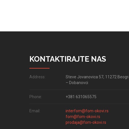
KONTAKTIRAJTE NAS
Address:
Steve Jovanovica 57, 11272 Beog
– Dobanovci
Phone:
+381 631065575
Email:
interfom@fom-okovi.rs
fom@fom-okovi.rs
prodaja@fom-okovi.rs