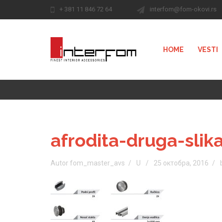
+ 381 11 846 72 64
interfom@fom-okovi.rs
HOME
VESTI
afrodita-druga-slik
Autor fom_master_avs
U
25 октобра, 2016