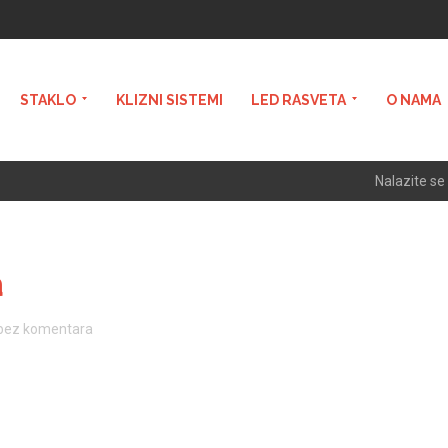
STAKLO
KLIZNI SISTEMI
LED RASVETA
O NAMA
Nalazite se
a
bez komentara