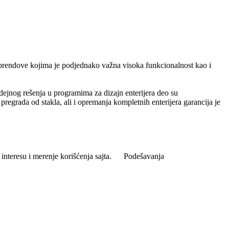
e brendove kojima je podjednako važna visoka funkcionalnost kao i
dejnog rešenja u programima za dizajn enterijera deo su
pregrada od stakla, ali i opremanja kompletnih enterijera garancija je
interesu i merenje korišćenja sajta.
Podešavanja