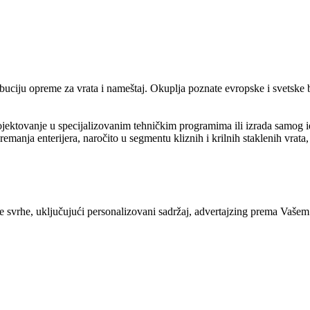
ribuciju opreme za vrata i nameštaj. Okuplja poznate evropske i svetsk
ojektovanje u specijalizovanim tehničkim programima ili izrada samog i
anja enterijera, naročito u segmentu kliznih i krilnih staklenih vrata, 
ite svrhe, uključujući personalizovani sadržaj, advertajzing prema Vašem 