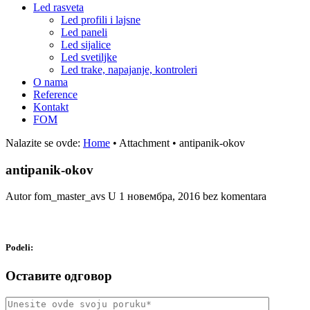
Led rasveta
Led profili i lajsne
Led paneli
Led sijalice
Led svetiljke
Led trake, napajanje, kontroleri
O nama
Reference
Kontakt
FOM
Nalazite se ovde:
Home
•
Attachment
•
antipanik-okov
antipanik-okov
Autor fom_master_avs
U
1 новембра, 2016
bez komentara
Podeli:
Оставите одговор