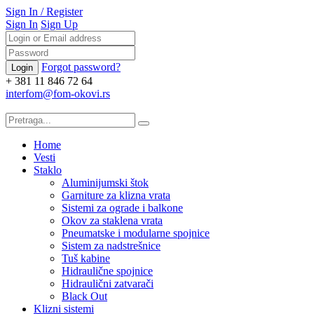
Sign In
/
Register
Sign In
Sign Up
Forgot password?
+ 381 11 846 72 64
interfom@fom-okovi.rs
Home
Vesti
Staklo
Aluminijumski štok
Garniture za klizna vrata
Sistemi za ograde i balkone
Okov za staklena vrata
Pneumatske i modularne spojnice
Sistem za nadstrešnice
Tuš kabine
Hidraulične spojnice
Hidraulični zatvarači
Black Out
Klizni sistemi