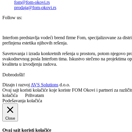
fom@fom-okovi.rs
prodaja@fom-okovi.rs
Follow us:
Interfom predstavlja vodeći brend firme Fom, specijalizovane za dist
prefinjena estetika njihovih rešenja.
Savetovanja i izrada konkretnih rešenja u prostoru, potom njegovo pr
svakodnevnog posla Interfom tima. Iskustvo stečeno na projektima oprem
kvaliteta u izvodjenju radova.
Dobrodošli!
Dizajn i razvoj
AVS Solutions
d.o.o.
Ovaj sajt koristi kolačiće koje koriste FOM Okovi i partneri za različ
kolačića
Prihvatam
Podešavanja kolačića
Close
Ovaj sajt koristi kolačiće