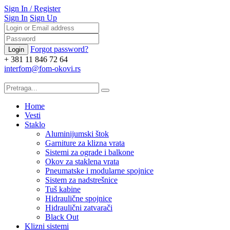
Sign In
/
Register
Sign In
Sign Up
Forgot password?
+ 381 11 846 72 64
interfom@fom-okovi.rs
Home
Vesti
Staklo
Aluminijumski štok
Garniture za klizna vrata
Sistemi za ograde i balkone
Okov za staklena vrata
Pneumatske i modularne spojnice
Sistem za nadstrešnice
Tuš kabine
Hidraulične spojnice
Hidraulični zatvarači
Black Out
Klizni sistemi