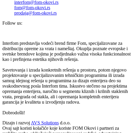
interfom@fom-okovi.rs
fom@fom-okovi.rs
prodaja@fom-okovi.rs
Follow us:
Interfom predstavlja vodeći brend firme Fom, specijalizovane za
distribuciju opreme za vrata i nameštaj. Okuplja poznate evropske i
svetske brendove kojima je podjednako važna visoka funkcionalnost
kao i prefinjena estetika njihovih rešenja.
Savetovanja i izrada konkretnih rešenja u prostoru, potom njegovo
projektovanje u specijalizovanim tehničkim programima ili izrada
samog idejnog rešenja u programima za dizajn enterijera deo su
svakodnevnog posla Interfom tima. Iskustvo stečeno na projektima
opremanja enterijera, naročito u segmentu kliznih i krilnih staklenih
vrata, pregrada od stakla, ali i opremanja kompletnih enterijera
garancija je kvaliteta u izvodjenju radova.
Dobrodošli!
Dizajn i razvoj
AVS Solutions
d.o.o.
Ovaj sajt koristi kolačiće koje koriste FOM Okovi i partneri za