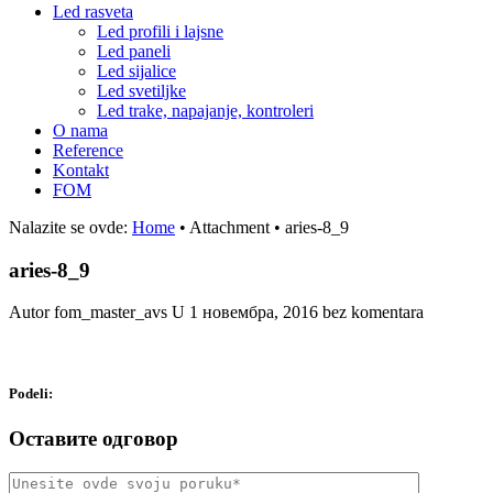
Led rasveta
Led profili i lajsne
Led paneli
Led sijalice
Led svetiljke
Led trake, napajanje, kontroleri
O nama
Reference
Kontakt
FOM
Nalazite se ovde:
Home
•
Attachment
•
aries-8_9
aries-8_9
Autor fom_master_avs
U
1 новембра, 2016
bez komentara
Podeli:
Оставите одговор