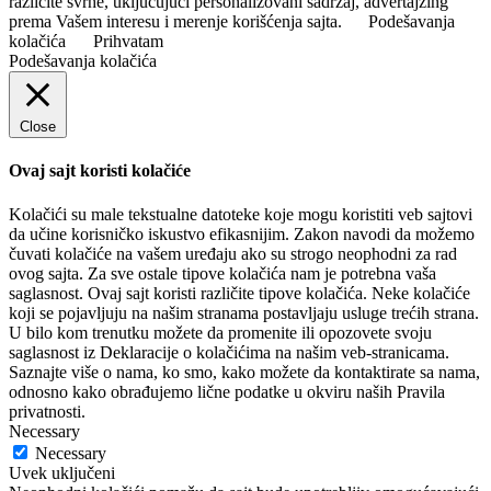
različite svrhe, uključujući personalizovani sadržaj, advertajzing
prema Vašem interesu i merenje korišćenja sajta.
Podešavanja
kolačića
Prihvatam
Podešavanja kolačića
Close
Ovaj sajt koristi kolačiće
Kolačići su male tekstualne datoteke koje mogu koristiti veb sajtovi
da učine korisničko iskustvo efikasnijim. Zakon navodi da možemo
čuvati kolačiće na vašem uređaju ako su strogo neophodni za rad
ovog sajta. Za sve ostale tipove kolačića nam je potrebna vaša
saglasnost. Ovaj sajt koristi različite tipove kolačića. Neke kolačiće
koji se pojavljuju na našim stranama postavljaju usluge trećih strana.
U bilo kom trenutku možete da promenite ili opozovete svoju
saglasnost iz Deklaracije o kolačićima na našim veb-stranicama.
Saznajte više o nama, ko smo, kako možete da kontaktirate sa nama,
odnosno kako obrađujemo lične podatke u okviru naših Pravila
privatnosti.
Necessary
Necessary
Uvek uključeni