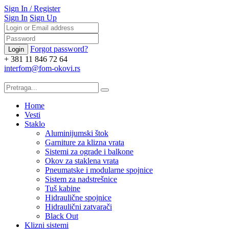
Sign In
/
Register
Sign In
Sign Up
Forgot password?
+ 381 11 846 72 64
interfom@fom-okovi.rs
Home
Vesti
Staklo
Aluminijumski štok
Garniture za klizna vrata
Sistemi za ograde i balkone
Okov za staklena vrata
Pneumatske i modularne spojnice
Sistem za nadstrešnice
Tuš kabine
Hidraulične spojnice
Hidraulični zatvarači
Black Out
Klizni sistemi