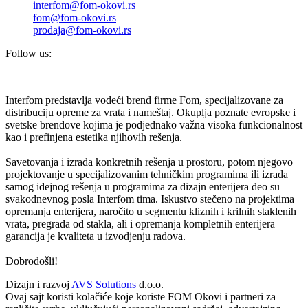
interfom@fom-okovi.rs
fom@fom-okovi.rs
prodaja@fom-okovi.rs
Follow us:
Interfom predstavlja vodeći brend firme Fom, specijalizovane za
distribuciju opreme za vrata i nameštaj. Okuplja poznate evropske i
svetske brendove kojima je podjednako važna visoka funkcionalnost
kao i prefinjena estetika njihovih rešenja.
Savetovanja i izrada konkretnih rešenja u prostoru, potom njegovo
projektovanje u specijalizovanim tehničkim programima ili izrada
samog idejnog rešenja u programima za dizajn enterijera deo su
svakodnevnog posla Interfom tima. Iskustvo stečeno na projektima
opremanja enterijera, naročito u segmentu kliznih i krilnih staklenih
vrata, pregrada od stakla, ali i opremanja kompletnih enterijera
garancija je kvaliteta u izvodjenju radova.
Dobrodošli!
Dizajn i razvoj
AVS Solutions
d.o.o.
Ovaj sajt koristi kolačiće koje koriste FOM Okovi i partneri za