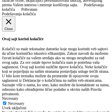
različite svrhe, uključujući personalizovani sadržaj, advertajzing
prema Vašem interesu i merenje korišćenja sajta.
Podešavanja
kolačića
Prihvatam
Podešavanja kolačića
Close
Ovaj sajt koristi kolačiće
Kolačići su male tekstualne datoteke koje mogu koristiti veb sajtovi
da učine korisničko iskustvo efikasnijim. Zakon navodi da možemo
čuvati kolačiće na vašem uređaju ako su strogo neophodni za rad
ovog sajta. Za sve ostale tipove kolačića nam je potrebna vaša
saglasnost. Ovaj sajt koristi različite tipove kolačića. Neke kolačiće
koji se pojavljuju na našim stranama postavljaju usluge trećih strana.
U bilo kom trenutku možete da promenite ili opozovete svoju
saglasnost iz Deklaracije o kolačićima na našim veb-stranicama.
Saznajte više o nama, ko smo, kako možete da kontaktirate sa nama,
odnosno kako obrađujemo lične podatke u okviru naših Pravila
privatnosti.
Necessary
Necessary
Uvek uključeni