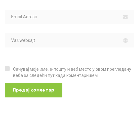
Сачувај моје име, е-пошту и веб место у овом прегледачу
Сачувај моје име, е-пошту и веб место у овом прегледачу веба за следећи пут када коментаришем.
веба за следећи пут када коментаришем.