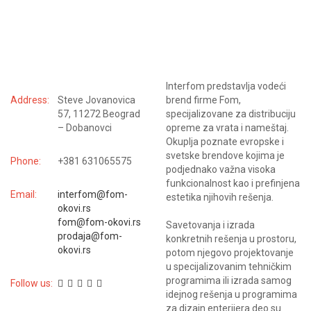
KONTAKTIRAJTE NAS
Interfom predstavlja vodeći
Address:
Steve Jovanovica
brend firme Fom,
57, 11272 Beograd
specijalizovane za distribuciju
– Dobanovci
opreme za vrata i nameštaj.
Okuplja poznate evropske i
svetske brendove kojima je
Phone:
+381 631065575
podjednako važna visoka
funkcionalnost kao i prefinjena
Email:
interfom@fom-
estetika njihovih rešenja.
okovi.rs
fom@fom-okovi.rs
Savetovanja i izrada
prodaja@fom-
konkretnih rešenja u prostoru,
okovi.rs
potom njegovo projektovanje
u specijalizovanim tehničkim
programima ili izrada samog
Follow us:
idejnog rešenja u programima
za dizajn enterijera deo su