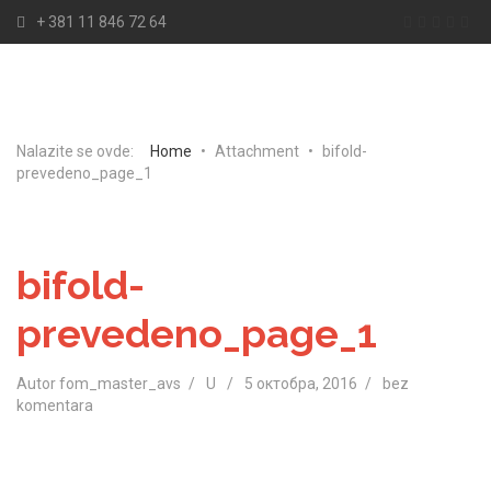
+ 381 11 846 72 64
Nalazite se ovde:
Home
•
Attachment
•
bifold-
prevedeno_page_1
bifold-
prevedeno_page_1
Autor fom_master_avs
U
5 октобра, 2016
bez
komentara