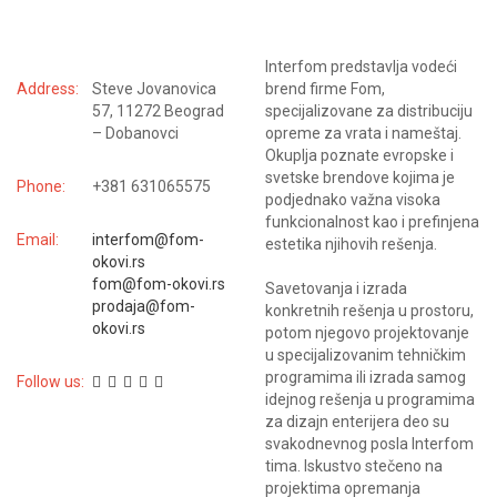
KONTAKTIRAJTE NAS
Interfom predstavlja vodeći
Address:
Steve Jovanovica
brend firme Fom,
57, 11272 Beograd
specijalizovane za distribuciju
– Dobanovci
opreme za vrata i nameštaj.
Okuplja poznate evropske i
svetske brendove kojima je
Phone:
+381 631065575
podjednako važna visoka
funkcionalnost kao i prefinjena
Email:
interfom@fom-
estetika njihovih rešenja.
okovi.rs
fom@fom-okovi.rs
Savetovanja i izrada
prodaja@fom-
konkretnih rešenja u prostoru,
okovi.rs
potom njegovo projektovanje
u specijalizovanim tehničkim
programima ili izrada samog
Follow us:
idejnog rešenja u programima
za dizajn enterijera deo su
svakodnevnog posla Interfom
tima. Iskustvo stečeno na
projektima opremanja