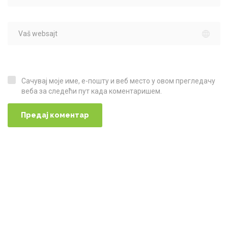
Сачувај моје име, е-пошту и веб место у овом прегледачу
Сачувај моје име, е-пошту и веб место у овом прегледачу веба за следећи пут када коментаришем.
веба за следећи пут када коментаришем.