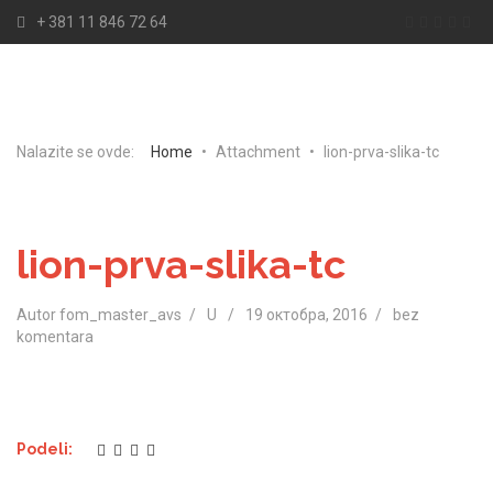
+ 381 11 846 72 64
Nalazite se ovde:
Home
•
Attachment
•
lion-prva-slika-tc
lion-prva-slika-tc
Autor fom_master_avs
U
19 октобра, 2016
bez
komentara
Podeli: