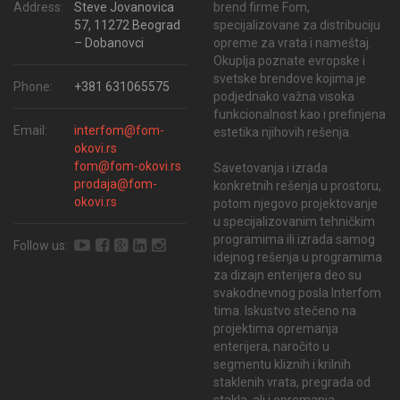
brend firme Fom,
Address:
Steve Jovanovica
specijalizovane za distribuciju
57, 11272 Beograd
opreme za vrata i nameštaj.
– Dobanovci
Okuplja poznate evropske i
svetske brendove kojima je
Phone:
+381 631065575
podjednako važna visoka
funkcionalnost kao i prefinjena
Email:
interfom@fom-
estetika njihovih rešenja.
okovi.rs
fom@fom-okovi.rs
Savetovanja i izrada
prodaja@fom-
konkretnih rešenja u prostoru,
okovi.rs
potom njegovo projektovanje
u specijalizovanim tehničkim
programima ili izrada samog
Follow us:
idejnog rešenja u programima
za dizajn enterijera deo su
svakodnevnog posla Interfom
tima. Iskustvo stečeno na
projektima opremanja
enterijera, naročito u
segmentu kliznih i krilnih
staklenih vrata, pregrada od
stakla, ali i opremanja