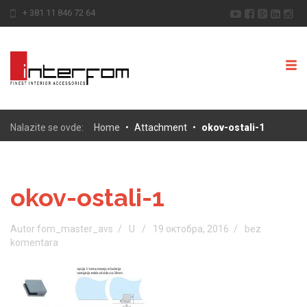
+ 381 11 846 72 64
Nalazite se ovde:
Home
•
Attachment
•
okov-ostali-1
okov-ostali-1
Autor fom_master_avs
U
19 октобра, 2016
bez
komentara