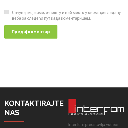
Сачувај моје име, е-пошту и веб место у овом прегледачу
Сачувај моје име, е-пошту и веб место у овом прегледачу веба за следећи пут када коментаришем.
веба за следећи пут када коментаришем.
KONTAKTIRAJTE
NAS
Interfom predstavlja vodeći