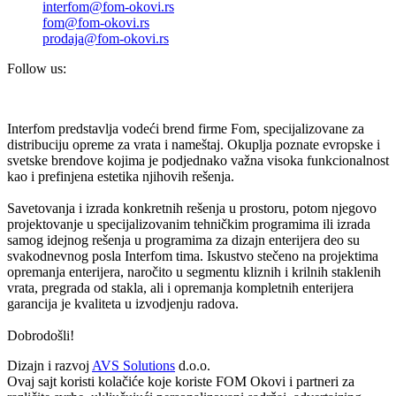
interfom@fom-okovi.rs
fom@fom-okovi.rs
prodaja@fom-okovi.rs
Follow us:
Interfom predstavlja vodeći brend firme Fom, specijalizovane za
distribuciju opreme za vrata i nameštaj. Okuplja poznate evropske i
svetske brendove kojima je podjednako važna visoka funkcionalnost
kao i prefinjena estetika njihovih rešenja.
Savetovanja i izrada konkretnih rešenja u prostoru, potom njegovo
projektovanje u specijalizovanim tehničkim programima ili izrada
samog idejnog rešenja u programima za dizajn enterijera deo su
svakodnevnog posla Interfom tima. Iskustvo stečeno na projektima
opremanja enterijera, naročito u segmentu kliznih i krilnih staklenih
vrata, pregrada od stakla, ali i opremanja kompletnih enterijera
garancija je kvaliteta u izvodjenju radova.
Dobrodošli!
Dizajn i razvoj
AVS Solutions
d.o.o.
Ovaj sajt koristi kolačiće koje koriste FOM Okovi i partneri za