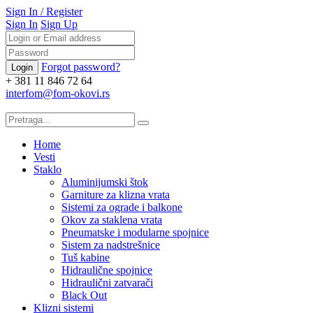
Sign In
/
Register
Sign In
Sign Up
Forgot password?
+ 381 11 846 72 64
interfom@fom-okovi.rs
Home
Vesti
Staklo
Aluminijumski štok
Garniture za klizna vrata
Sistemi za ograde i balkone
Okov za staklena vrata
Pneumatske i modularne spojnice
Sistem za nadstrešnice
Tuš kabine
Hidraulične spojnice
Hidraulični zatvarači
Black Out
Klizni sistemi