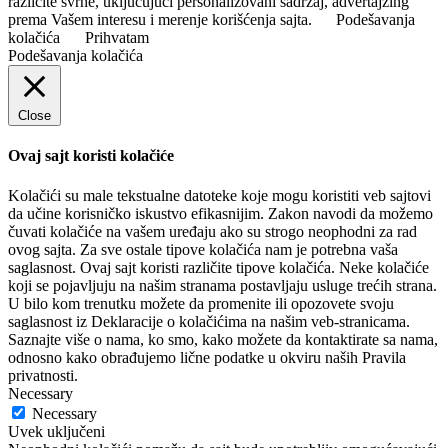
različite svrhe, uključujući personalizovani sadržaj, advertajzing
prema Vašem interesu i merenje korišćenja sajta.
Podešavanja
kolačića
Prihvatam
Podešavanja kolačića
Close
Ovaj sajt koristi kolačiće
Kolačići su male tekstualne datoteke koje mogu koristiti veb sajtovi
da učine korisničko iskustvo efikasnijim. Zakon navodi da možemo
čuvati kolačiće na vašem uređaju ako su strogo neophodni za rad
ovog sajta. Za sve ostale tipove kolačića nam je potrebna vaša
saglasnost. Ovaj sajt koristi različite tipove kolačića. Neke kolačiće
koji se pojavljuju na našim stranama postavljaju usluge trećih strana.
U bilo kom trenutku možete da promenite ili opozovete svoju
saglasnost iz Deklaracije o kolačićima na našim veb-stranicama.
Saznajte više o nama, ko smo, kako možete da kontaktirate sa nama,
odnosno kako obrađujemo lične podatke u okviru naših Pravila
privatnosti.
Necessary
Necessary
Uvek uključeni