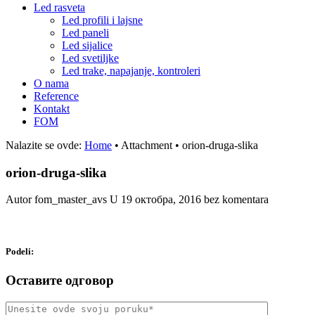
Led rasveta
Led profili i lajsne
Led paneli
Led sijalice
Led svetiljke
Led trake, napajanje, kontroleri
O nama
Reference
Kontakt
FOM
Nalazite se ovde:
Home
•
Attachment
•
orion-druga-slika
orion-druga-slika
Autor fom_master_avs
U
19 октобра, 2016
bez komentara
Podeli:
Оставите одговор