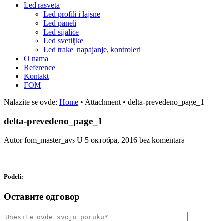
Led rasveta
Led profili i lajsne
Led paneli
Led sijalice
Led svetiljke
Led trake, napajanje, kontroleri
O nama
Reference
Kontakt
FOM
Nalazite se ovde:
Home
•
Attachment
•
delta-prevedeno_page_1
delta-prevedeno_page_1
Autor fom_master_avs
U
5 октобра, 2016
bez komentara
Podeli:
Оставите одговор