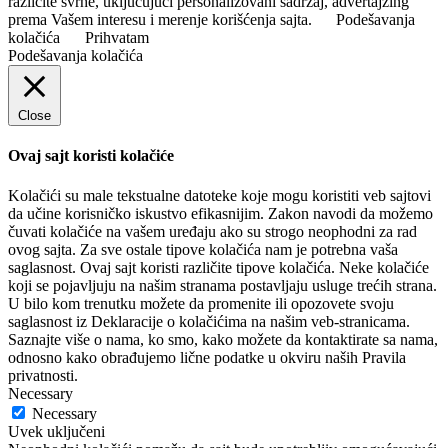
različite svrhe, uključujući personalizovani sadržaj, advertajzing
prema Vašem interesu i merenje korišćenja sajta.
Podešavanja
kolačića
Prihvatam
Podešavanja kolačića
Close
Ovaj sajt koristi kolačiće
Kolačići su male tekstualne datoteke koje mogu koristiti veb sajtovi
da učine korisničko iskustvo efikasnijim. Zakon navodi da možemo
čuvati kolačiće na vašem uređaju ako su strogo neophodni za rad
ovog sajta. Za sve ostale tipove kolačića nam je potrebna vaša
saglasnost. Ovaj sajt koristi različite tipove kolačića. Neke kolačiće
koji se pojavljuju na našim stranama postavljaju usluge trećih strana.
U bilo kom trenutku možete da promenite ili opozovete svoju
saglasnost iz Deklaracije o kolačićima na našim veb-stranicama.
Saznajte više o nama, ko smo, kako možete da kontaktirate sa nama,
odnosno kako obrađujemo lične podatke u okviru naših Pravila
privatnosti.
Necessary
Necessary
Uvek uključeni