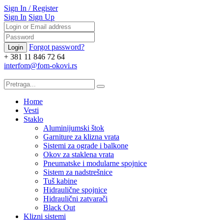
Sign In
/
Register
Sign In
Sign Up
Forgot password?
+ 381 11 846 72 64
interfom@fom-okovi.rs
Home
Vesti
Staklo
Aluminijumski štok
Garniture za klizna vrata
Sistemi za ograde i balkone
Okov za staklena vrata
Pneumatske i modularne spojnice
Sistem za nadstrešnice
Tuš kabine
Hidraulične spojnice
Hidraulični zatvarači
Black Out
Klizni sistemi