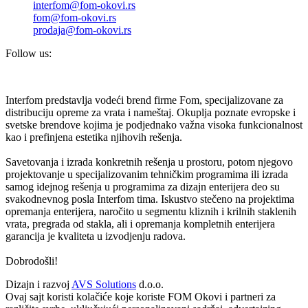
interfom@fom-okovi.rs
fom@fom-okovi.rs
prodaja@fom-okovi.rs
Follow us:
Interfom predstavlja vodeći brend firme Fom, specijalizovane za
distribuciju opreme za vrata i nameštaj. Okuplja poznate evropske i
svetske brendove kojima je podjednako važna visoka funkcionalnost
kao i prefinjena estetika njihovih rešenja.
Savetovanja i izrada konkretnih rešenja u prostoru, potom njegovo
projektovanje u specijalizovanim tehničkim programima ili izrada
samog idejnog rešenja u programima za dizajn enterijera deo su
svakodnevnog posla Interfom tima. Iskustvo stečeno na projektima
opremanja enterijera, naročito u segmentu kliznih i krilnih staklenih
vrata, pregrada od stakla, ali i opremanja kompletnih enterijera
garancija je kvaliteta u izvodjenju radova.
Dobrodošli!
Dizajn i razvoj
AVS Solutions
d.o.o.
Ovaj sajt koristi kolačiće koje koriste FOM Okovi i partneri za