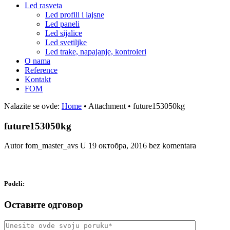
Led rasveta
Led profili i lajsne
Led paneli
Led sijalice
Led svetiljke
Led trake, napajanje, kontroleri
O nama
Reference
Kontakt
FOM
Nalazite se ovde:
Home
•
Attachment
•
future153050kg
future153050kg
Autor fom_master_avs
U
19 октобра, 2016
bez komentara
Podeli:
Оставите одговор