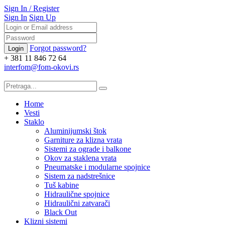
Sign In
/
Register
Sign In
Sign Up
Forgot password?
+ 381 11 846 72 64
interfom@fom-okovi.rs
Home
Vesti
Staklo
Aluminijumski štok
Garniture za klizna vrata
Sistemi za ograde i balkone
Okov za staklena vrata
Pneumatske i modularne spojnice
Sistem za nadstrešnice
Tuš kabine
Hidraulične spojnice
Hidraulični zatvarači
Black Out
Klizni sistemi