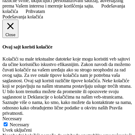
različite svrhe, uključujući personalizovani sadržaj, advertajzing
prema Vašem interesu i merenje korišćenja sajta.
Podešavanja
kolačića
Prihvatam
Podešavanja kolačića
Close
Ovaj sajt koristi kolačiće
Kolačići su male tekstualne datoteke koje mogu koristiti veb sajtovi
da učine korisničko iskustvo efikasnijim. Zakon navodi da možemo
čuvati kolačiće na vašem uređaju ako su strogo neophodni za rad
ovog sajta. Za sve ostale tipove kolačića nam je potrebna vaša
saglasnost. Ovaj sajt koristi različite tipove kolačića. Neke kolačiće
koji se pojavljuju na našim stranama postavljaju usluge trećih strana.
U bilo kom trenutku možete da promenite ili opozovete svoju
saglasnost iz Deklaracije o kolačićima na našim veb-stranicama.
Saznajte više o nama, ko smo, kako možete da kontaktirate sa nama,
odnosno kako obrađujemo lične podatke u okviru naših Pravila
privatnosti.
Necessary
Necessary
Uvek uključeni