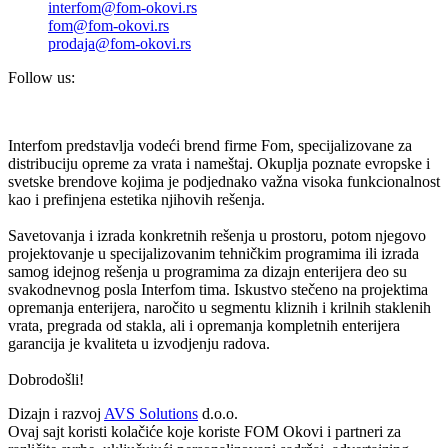
interfom@fom-okovi.rs
fom@fom-okovi.rs
prodaja@fom-okovi.rs
Follow us:
Interfom predstavlja vodeći brend firme Fom, specijalizovane za
distribuciju opreme za vrata i nameštaj. Okuplja poznate evropske i
svetske brendove kojima je podjednako važna visoka funkcionalnost
kao i prefinjena estetika njihovih rešenja.
Savetovanja i izrada konkretnih rešenja u prostoru, potom njegovo
projektovanje u specijalizovanim tehničkim programima ili izrada
samog idejnog rešenja u programima za dizajn enterijera deo su
svakodnevnog posla Interfom tima. Iskustvo stečeno na projektima
opremanja enterijera, naročito u segmentu kliznih i krilnih staklenih
vrata, pregrada od stakla, ali i opremanja kompletnih enterijera
garancija je kvaliteta u izvodjenju radova.
Dobrodošli!
Dizajn i razvoj
AVS Solutions
d.o.o.
Ovaj sajt koristi kolačiće koje koriste FOM Okovi i partneri za