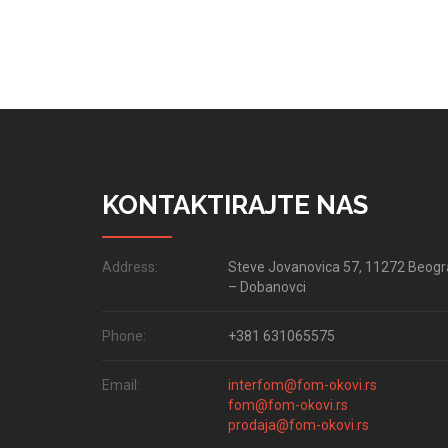
KONTAKTIRAJTE NAS
Address:
Steve Jovanovica 57, 11272 Beog
– Dobanovci
Phone:
+381 631065575
Email:
interfom@fom-okovi.rs
fom@fom-okovi.rs
prodaja@fom-okovi.rs