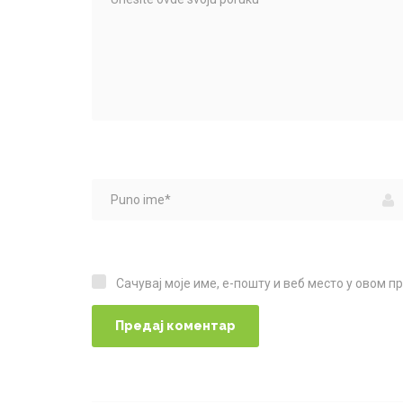
Сачувај моје име, е-пошту и веб место у овом 
Сачувај моје име, е-пошту и веб место у овом прегледачу веба за следећи пут када коментаришем.