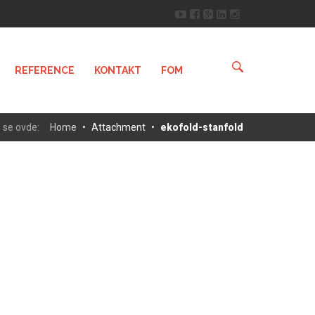
REFERENCE
KONTAKT
FOM
 se ovde:
Home
•
Attachment
•
ekofold-stanfold