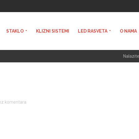
STAKLO
KLIZNI SISTEMI
LED RASVETA
O NAMA
Nalazite
ez komentara