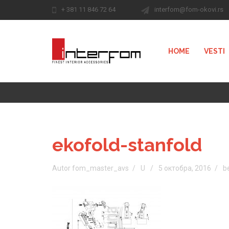
+ 381 11 846 72 64
interfom@fom-okovi.rs
HOME
VESTI
ekofold-stanfold
Autor fom_master_avs
U
5 октобра, 2016
b