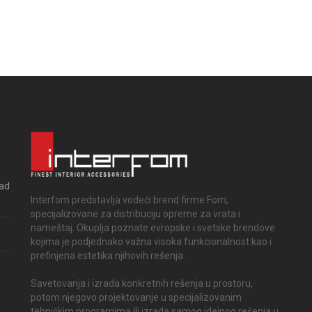
rad
Interfom predstavlja vodeći brend firme Fom,
specijalizovane za distribuciju opreme za vrata i
nameštaj. Okuplja poznate evropske i svetske brendove
kojima je podjednako važna visoka funkcionalnost kao i
prefinjena estetika njihovih rešenja.
Savetovanja i izrada konkretnih rešenja u prostoru,
potom njegovo projektovanje u specijalizovanim
tehničkim programima ili izrada samog idejnog rešenja u