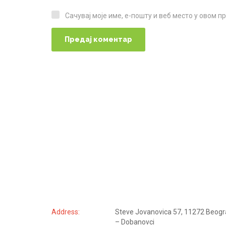
Сачувај моје име, е-пошту и веб место у овом 
Сачувај моје име, е-пошту и веб место у овом прегледачу веба за следећи пут када коментаришем.
KONTAKTIRAJTE NAS
Address:
Steve Jovanovica 57, 11272 Beog
– Dobanovci