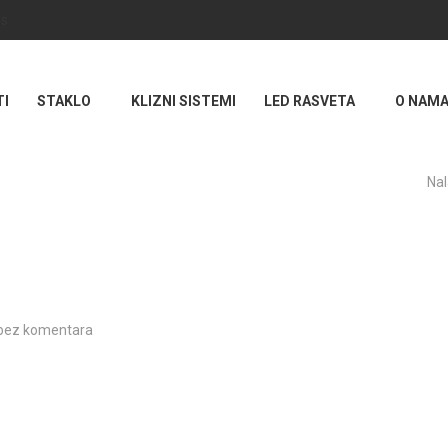
rs
TI
STAKLO
KLIZNI SISTEMI
LED RASVETA
O NAM
Nal
bez komentara