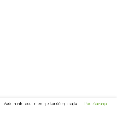
rema Vašem interesu i merenje korišćenja sajta.
Podešavanja