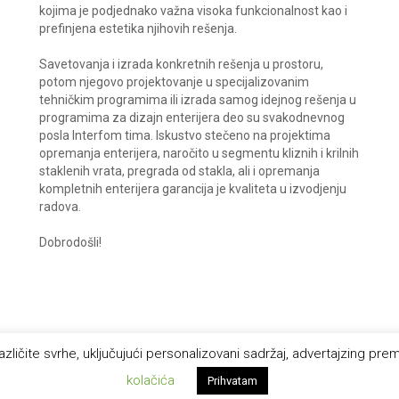
kojima je podjednako važna visoka funkcionalnost kao i
prefinjena estetika njihovih rešenja.
Savetovanja i izrada konkretnih rešenja u prostoru,
potom njegovo projektovanje u specijalizovanim
tehničkim programima ili izrada samog idejnog rešenja u
programima za dizajn enterijera deo su svakodnevnog
posla Interfom tima. Iskustvo stečeno na projektima
opremanja enterijera, naročito u segmentu kliznih i krilnih
staklenih vrata, pregrada od stakla, ali i opremanja
kompletnih enterijera garancija je kvaliteta u izvodjenju
radova.
Dobrodošli!
 različite svrhe, uključujući personalizovani sadržaj, advertajzing p
kolačića
Prihvatam