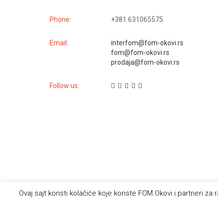
Phone:
+381 631065575
Email:
interfom@fom-okovi.rs
fom@fom-okovi.rs
prodaja@fom-okovi.rs
Follow us:
Ovaj sajt koristi kolačiće koje koriste FOM Okovi i partneri za
DIZAJN I RAZVOJ
AVS SOLUTIONS
D.O.O.