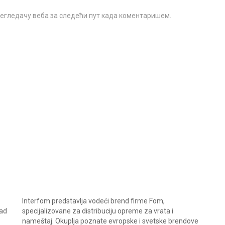
прегледачу веба за следећи пут када коментаришем.
Interfom predstavlja vodeći brend firme Fom,
rad
specijalizovane za distribuciju opreme za vrata i
nameštaj. Okuplja poznate evropske i svetske brendove