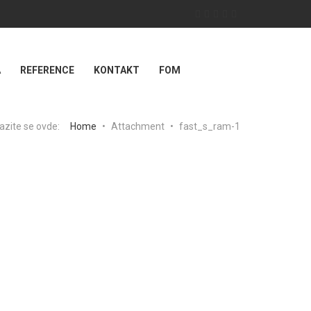
A
REFERENCE
KONTAKT
FOM
azite se ovde:
Home
•
Attachment
•
fast_s_ram-1