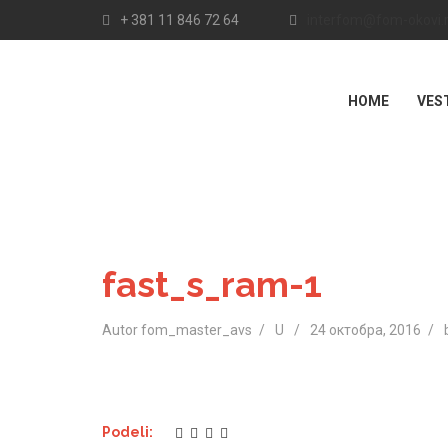
+ 381 11 846 72 64
interfom@fom-okovi.
HOME
VES
fast_s_ram-1
Autor fom_master_avs
U
24 октобра, 2016
Podeli: