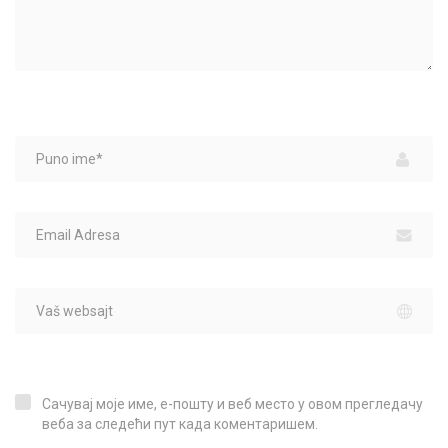
Сачувај моје име, е-пошту и веб место у овом прегледачу
Сачувај моје име, е-пошту и веб место у овом прегледачу веба за следећи пут када коментаришем.
веба за следећи пут када коментаришем.