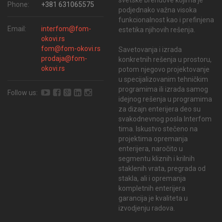
Phone:
+381 631065575
podjednako važna visoka
funkcionalnost kao i prefinjena
Email:
interfom@fom-
estetika njihovih rešenja.
okovi.rs
fom@fom-okovi.rs
Savetovanja i izrada
prodaja@fom-
konkretnih rešenja u prostoru,
okovi.rs
potom njegovo projektovanje
u specijalizovanim tehničkim
programima ili izrada samog
Follow us:
idejnog rešenja u programima
za dizajn enterijera deo su
svakodnevnog posla Interfom
tima. Iskustvo stečeno na
projektima opremanja
enterijera, naročito u
segmentu kliznih i krilnih
staklenih vrata, pregrada od
stakla, ali i opremanja
kompletnih enterijera
garancija je kvaliteta u
izvodjenju radova.