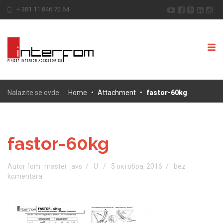
+ 381 11 846 72 64
Nalazite se ovde:
Home
•
Attachment
•
fastor-60kg
fastor-60kg
Autor fom_master_avs
U
5 октобра, 2016
bez
komentara