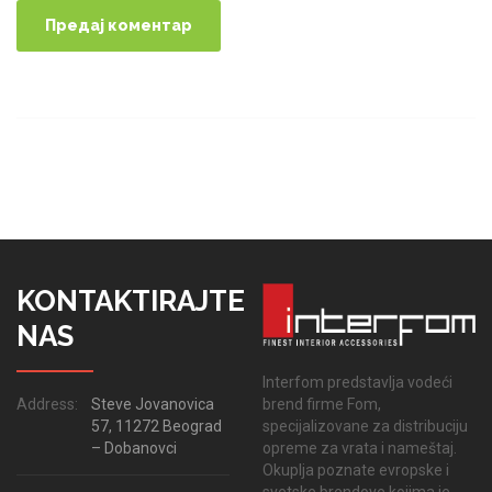
KONTAKTIRAJTE
NAS
Interfom predstavlja vodeći
brend firme Fom,
Address:
Steve Jovanovica
specijalizovane za distribuciju
57, 11272 Beograd
opreme za vrata i nameštaj.
– Dobanovci
Okuplja poznate evropske i
svetske brendove kojima je