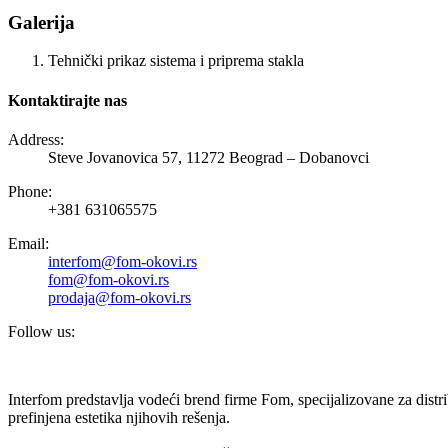
Galerija
Tehnički prikaz sistema i priprema stakla
Kontaktirajte nas
Address:
Steve Jovanovica 57, 11272 Beograd – Dobanovci
Phone:
+381 631065575
Email:
interfom@fom-okovi.rs
fom@fom-okovi.rs
prodaja@fom-okovi.rs
Follow us:
Interfom predstavlja vodeći brend firme Fom, specijalizovane za dist
prefinjena estetika njihovih rešenja.