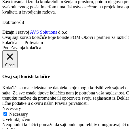
Savetovanja i izrada konkretnih rešenja u prostoru, potom njegovo pr
svakodnevnog posla Interfom tima. Iskustvo stečeno na projektima oprem
kvaliteta u izvodjenju radova.
Dobrodošli!
Dizajn i razvoj
AVS Solutions
d.o.o.
Ovaj sajt koristi kolačiće koje koriste FOM Okovi i partneri za različ
kolačića
Prihvatam
Podešavanja kolačića
Close
Ovaj sajt koristi kolačiće
Kolačići su male tekstualne datoteke koje mogu koristiti veb sajtovi
sajta. Za sve ostale tipove kolačića nam je potrebna vaša saglasnost. O
trenutku možete da promenite ili opozovete svoju saglasnost iz Dekl
lične podatke u okviru naših Pravila privatnosti.
Necessary
Necessary
Uvek uključeni
Neophodni kolačići pomažu da sajt bude upotrebljiv omogućavajući osn