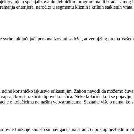
ojektovanje u specijalizovanim tehničkim programima ili izrada samog i
anja enterijera, naročito u segmentu kliznih i krilnih staklenih vrata, 
ite svrhe, uključujući personalizovani sadržaj, advertajzing prema Vašem 
 da učine korisničko iskustvo efikasnijim. Zakon navodi da možemo čuv
vaj sajt koristi različite tipove kolačića. Neke kolačiće koji se pojavlj
aracije o kolačićima na našim veb-stranicama. Saznajte više o nama, k
ovne funkcije kao što su navigacija na stranici i pristup bezbednim ob