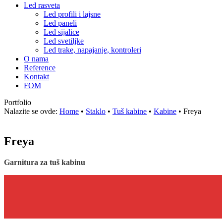
Led rasveta
Led profili i lajsne
Led paneli
Led sijalice
Led svetiljke
Led trake, napajanje, kontroleri
O nama
Reference
Kontakt
FOM
Portfolio
Nalazite se ovde:
Home
•
Staklo
•
Tuš kabine
•
Kabine
•
Freya
Freya
Garnitura za tuš kabinu