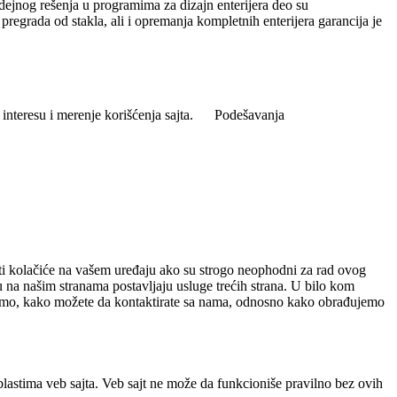
dejnog rešenja u programima za dizajn enterijera deo su
pregrada od stakla, ali i opremanja kompletnih enterijera garancija je
interesu i merenje korišćenja sajta.
Podešavanja
ati kolačiće na vašem uređaju ako su strogo neophodni za rad ovog
uju na našim stranama postavljaju usluge trećih strana. U bilo kom
o smo, kako možete da kontaktirate sa nama, odnosno kako obrađujemo
lastima veb sajta. Veb sajt ne može da funkcioniše pravilno bez ovih