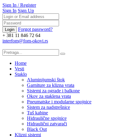
Sign In
/
Register
Sign In
Sign Up
Forgot password?
+ 381 11 846 72 64
interfom@fom-okovi.rs
Home
Vesti
Staklo
Aluminijumski štok
Garniture za klizna vrata
Sistemi za ograde i balkone
Okov za staklena vrata
Pneumatske i modularne spojnice
Sistem za nadstrešnice
Tuš kabine
Hidraulične spojnice
Hidraulični zatvarači
Black Out
Klizni sistemi