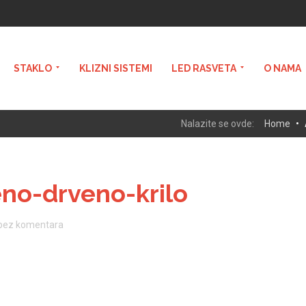
STAKLO
KLIZNI SISTEMI
LED RASVETA
O NAMA
Nalazite se ovde:
Home
•
eno-drveno-krilo
bez komentara