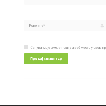
Сачувај моје име, е-пошту и веб место у овом 
Сачувај моје име, е-пошту и веб место у овом прегледачу веба за следећи пут када коментаришем.