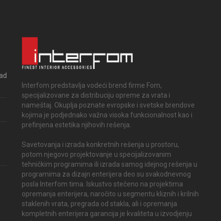
rad
Interfom predstavlja vodeći brend firme Fom,
specijalizovane za distribuciju opreme za vrata i
nameštaj. Okuplja poznate evropske i svetske brendove
kojima je podjednako važna visoka funkcionalnost kao i
prefinjena estetika njihovih rešenja.
Savetovanja i izrada konkretnih rešenja u prostoru,
potom njegovo projektovanje u specijalizovanim
tehničkim programima ili izrada samog idejnog rešenja u
programima za dizajn enterijera deo su svakodnevnog
posla Interfom tima. Iskustvo stečeno na projektima
opremanja enterijera, naročito u segmentu kliznih i krilnih
staklenih vrata, pregrada od stakla, ali i opremanja
kompletnih enterijera garancija je kvaliteta u izvodjenju