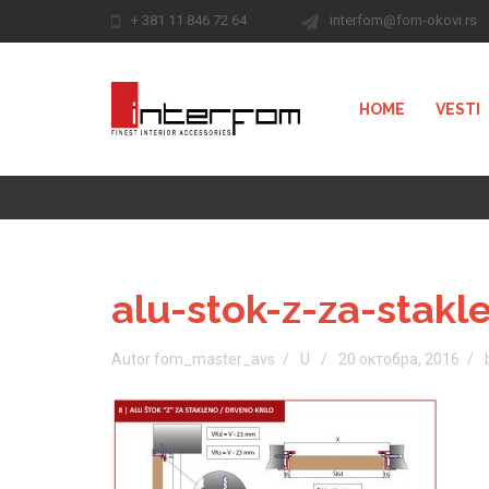
+ 381 11 846 72 64
interfom@fom-okovi.rs
HOME
VESTI
alu-stok-z-za-stakl
Autor fom_master_avs
U
20 октобра, 2016