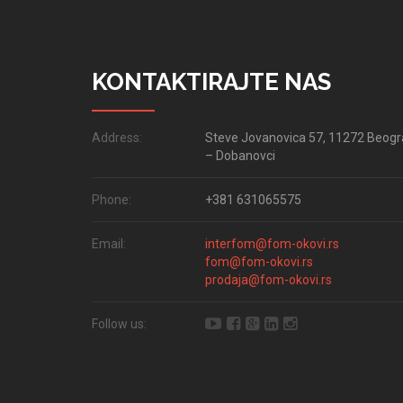
KONTAKTIRAJTE NAS
Address:
Steve Jovanovica 57, 11272 Beog
– Dobanovci
Phone:
+381 631065575
Email:
interfom@fom-okovi.rs
fom@fom-okovi.rs
prodaja@fom-okovi.rs
Follow us: