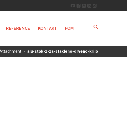
REFERENCE
KONTAKT
FOM
Attachment
•
alu-stok-z-za-stakleno-drveno-krilo