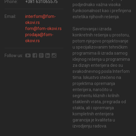
Phone:
+381 631065575
podjednako važna visoka
funkcionalnost kao i prefinjena
Email:
interfom@fom-
estetika njihovih rešenja.
okovi.rs
fom@fom-okovi.rs
Savetovanja i izrada
prodaja@fom-
konkretnih rešenja u prostoru,
okovi.rs
potom njegovo projektovanje
u specijalizovanim tehničkim
programima ili izrada samog
Follow us:
idejnog rešenja u programima
za dizajn enterijera deo su
svakodnevnog posla Interfom
tima. Iskustvo stečeno na
projektima opremanja
enterijera, naročito u
segmentu kliznih i krilnih
staklenih vrata, pregrada od
stakla, ali i opremanja
kompletnih enterijera
garancija je kvaliteta u
izvodjenju radova.