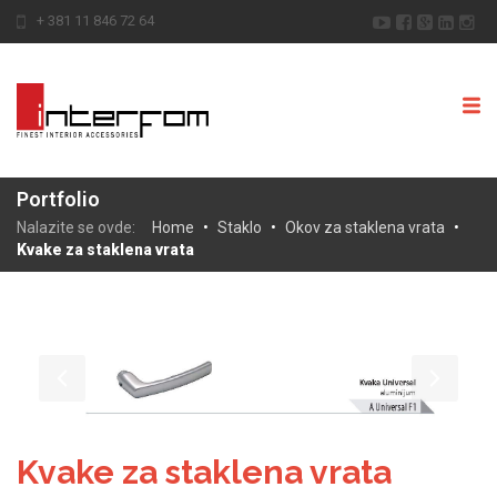
+ 381 11 846 72 64
Portfolio
Nalazite se ovde:
Home
•
Staklo
•
Okov za staklena vrata
•
Kvake za staklena vrata
Kvake za staklena vrata