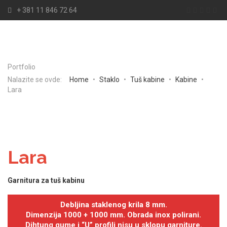
+ 381 11 846 72 64
Portfolio
Nalazite se ovde:
Home
•
Staklo
•
Tuš kabine
•
Kabine
•
Lara
Lara
Garnitura za tuš kabinu
Debljina staklenog krila 8 mm.
Dimenzija 1000 + 1000 mm. Obrada inox polirani.
Dihtung gume i “U” profili nisu u sklopu garniture.