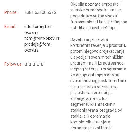
Okuplja poznate evropske i
svetske brendove kojima je
Phone:
+381 631065575
podjednako važna visoka
funkcionalnost kao i prefinjena
Email:
interfom@fom-
estetika njihovih rešenja.
okovi.rs
fom@fom-okovi.rs
Savetovanja i izrada
prodaja@fom-
konkretnih rešenja u prostoru,
okovi.rs
potom njegovo projektovanje
u specijalizovanim tehničkim
programima ili izrada samog
Follow us:
idejnog rešenja u programima
za dizajn enterijera deo su
svakodnevnog posla Interfom
tima. Iskustvo stečeno na
projektima opremanja
enterijera, naročito u
segmentu kliznih i krilnih
staklenih vrata, pregrada od
stakla, ali i opremanja
kompletnih enterijera
garancija je kvaliteta u