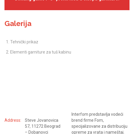
Galerija
Tehnički prikaz
Elementi garniture za tuš kabinu
KONTAKTIRAJTE NAS
Interfom predstavlja vodeći
Address:
Steve Jovanovica
brend firme Fom,
57, 11272 Beograd
specijalizovane za distribuciju
– Dobanovci
opreme za vrata i nameštaj.