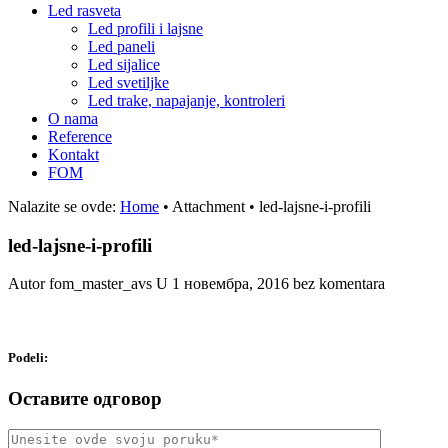
Led rasveta
Led profili i lajsne
Led paneli
Led sijalice
Led svetiljke
Led trake, napajanje, kontroleri
O nama
Reference
Kontakt
FOM
Nalazite se ovde:
Home
•
Attachment
•
led-lajsne-i-profili
led-lajsne-i-profili
Autor fom_master_avs
U
1 новембра, 2016
bez komentara
Podeli:
Оставите одговор