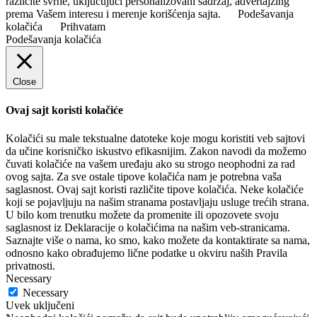
različite svrhe, uključujući personalizovani sadržaj, advertajzing
prema Vašem interesu i merenje korišćenja sajta.
Podešavanja
kolačića
Prihvatam
Podešavanja kolačića
Close
Ovaj sajt koristi kolačiće
Kolačići su male tekstualne datoteke koje mogu koristiti veb sajtovi
da učine korisničko iskustvo efikasnijim. Zakon navodi da možemo
čuvati kolačiće na vašem uređaju ako su strogo neophodni za rad
ovog sajta. Za sve ostale tipove kolačića nam je potrebna vaša
saglasnost. Ovaj sajt koristi različite tipove kolačića. Neke kolačiće
koji se pojavljuju na našim stranama postavljaju usluge trećih strana.
U bilo kom trenutku možete da promenite ili opozovete svoju
saglasnost iz Deklaracije o kolačićima na našim veb-stranicama.
Saznajte više o nama, ko smo, kako možete da kontaktirate sa nama,
odnosno kako obrađujemo lične podatke u okviru naših Pravila
privatnosti.
Necessary
Necessary
Uvek uključeni