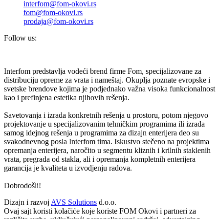
interfom@fom-okovi.rs
fom@fom-okovi.rs
prodaja@fom-okovi.rs
Follow us:
Interfom predstavlja vodeći brend firme Fom, specijalizovane za
distribuciju opreme za vrata i nameštaj. Okuplja poznate evropske i
svetske brendove kojima je podjednako važna visoka funkcionalnost
kao i prefinjena estetika njihovih rešenja.
Savetovanja i izrada konkretnih rešenja u prostoru, potom njegovo
projektovanje u specijalizovanim tehničkim programima ili izrada
samog idejnog rešenja u programima za dizajn enterijera deo su
svakodnevnog posla Interfom tima. Iskustvo stečeno na projektima
opremanja enterijera, naročito u segmentu kliznih i krilnih staklenih
vrata, pregrada od stakla, ali i opremanja kompletnih enterijera
garancija je kvaliteta u izvodjenju radova.
Dobrodošli!
Dizajn i razvoj
AVS Solutions
d.o.o.
Ovaj sajt koristi kolačiće koje koriste FOM Okovi i partneri za