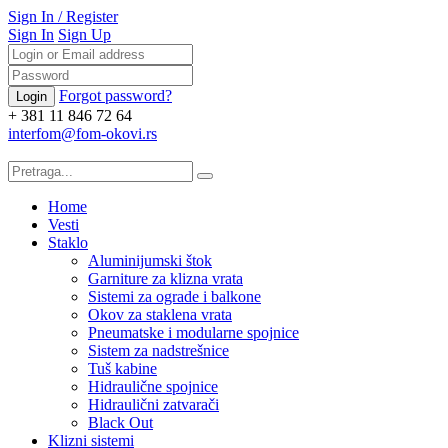
Sign In
/
Register
Sign In
Sign Up
Forgot password?
+ 381 11 846 72 64
interfom@fom-okovi.rs
Home
Vesti
Staklo
Aluminijumski štok
Garniture za klizna vrata
Sistemi za ograde i balkone
Okov za staklena vrata
Pneumatske i modularne spojnice
Sistem za nadstrešnice
Tuš kabine
Hidraulične spojnice
Hidraulični zatvarači
Black Out
Klizni sistemi