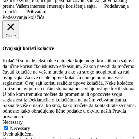
različite svrhe, uključujući personalizovani sadržaj, advertajzing
prema Vašem interesu i merenje korišćenja sajta.
Podešavanja
kolačića
Prihvatam
Podešavanja kolačića
Close
Ovaj sajt koristi kolačiće
Kolačići su male tekstualne datoteke koje mogu koristiti veb sajtovi
da učine korisničko iskustvo efikasnijim. Zakon navodi da možemo
čuvati kolačiće na vašem uređaju ako su strogo neophodni za rad
ovog sajta. Za sve ostale tipove kolačića nam je potrebna vaša
saglasnost. Ovaj sajt koristi različite tipove kolačića. Neke kolačiće
koji se pojavljuju na našim stranama postavljaju usluge trećih strana.
U bilo kom trenutku možete da promenite ili opozovete svoju
saglasnost iz Deklaracije o kolačićima na našim veb-stranicama.
Saznajte više o nama, ko smo, kako možete da kontaktirate sa nama,
odnosno kako obrađujemo lične podatke u okviru naših Pravila
privatnosti.
Necessary
Necessary
Uvek uključeni