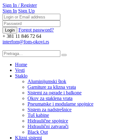
Sign In
/
Register
Sign In
Sign Up
Forgot password?
+ 381 11 846 72 64
interfom@fom-okovi.rs
Home
Vesti
Staklo
Aluminijumski štok
Garniture za klizna vrata
Sistemi za ograde i balkone
Okov za staklena vrata
Pneumatske i modularne spojnice
Sistem za nadstrešnice
Tuš kabine
Hidraulične spojnice
Hidraulični zatvarači
Black Out
Klizni sistemi