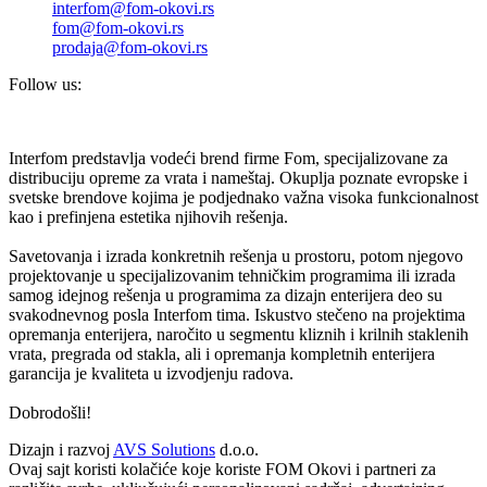
interfom@fom-okovi.rs
fom@fom-okovi.rs
prodaja@fom-okovi.rs
Follow us:
Interfom predstavlja vodeći brend firme Fom, specijalizovane za
distribuciju opreme za vrata i nameštaj. Okuplja poznate evropske i
svetske brendove kojima je podjednako važna visoka funkcionalnost
kao i prefinjena estetika njihovih rešenja.
Savetovanja i izrada konkretnih rešenja u prostoru, potom njegovo
projektovanje u specijalizovanim tehničkim programima ili izrada
samog idejnog rešenja u programima za dizajn enterijera deo su
svakodnevnog posla Interfom tima. Iskustvo stečeno na projektima
opremanja enterijera, naročito u segmentu kliznih i krilnih staklenih
vrata, pregrada od stakla, ali i opremanja kompletnih enterijera
garancija je kvaliteta u izvodjenju radova.
Dobrodošli!
Dizajn i razvoj
AVS Solutions
d.o.o.
Ovaj sajt koristi kolačiće koje koriste FOM Okovi i partneri za