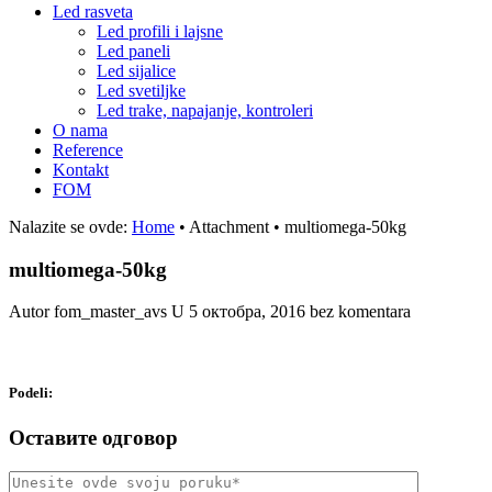
Led rasveta
Led profili i lajsne
Led paneli
Led sijalice
Led svetiljke
Led trake, napajanje, kontroleri
O nama
Reference
Kontakt
FOM
Nalazite se ovde:
Home
•
Attachment
•
multiomega-50kg
multiomega-50kg
Autor fom_master_avs
U
5 октобра, 2016
bez komentara
Podeli:
Оставите одговор