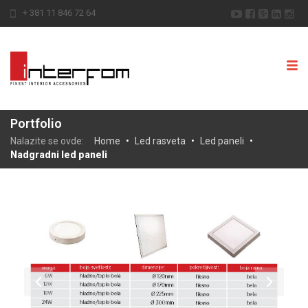
+ 381 11 846 72 64
Portfolio
Nalazite se ovde:
Home
•
Led rasveta
•
Led paneli
•
Nadgradni led paneli