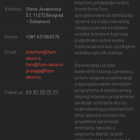
Interfom predstavlja vodeći
brend firme Fom,
Address:
Steve Jovanovica
specijalizovane za distribuciju
57, 11272 Beograd
opreme za vrata i nameštaj.
– Dobanovci
Okuplja poznate evropske i
svetske brendove kojima je
Phone:
+381 631065575
podjednako važna visoka
funkcionalnost kao i prefinjena
Email:
interfom@fom-
estetika njihovih rešenja.
okovi.rs
fom@fom-okovi.rs
Savetovanja i izrada
prodaja@fom-
konkretnih rešenja u prostoru,
okovi.rs
potom njegovo projektovanje
u specijalizovanim tehničkim
programima ili izrada samog
Follow us:
idejnog rešenja u programima
za dizajn enterijera deo su
svakodnevnog posla Interfom
tima. Iskustvo stečeno na
projektima opremanja
enterijera, naročito u
segmentu kliznih i krilnih