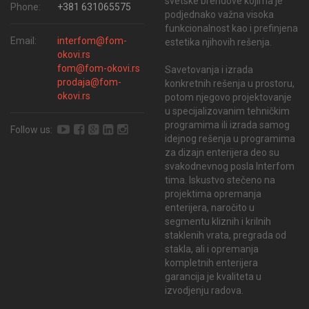
svetske brendove kojima je
Phone:
+381 631065575
podjednako važna visoka
funkcionalnost kao i prefinjena
Email:
interfom@fom-
estetika njihovih rešenja.
okovi.rs
fom@fom-okovi.rs
Savetovanja i izrada
prodaja@fom-
konkretnih rešenja u prostoru,
okovi.rs
potom njegovo projektovanje
u specijalizovanim tehničkim
programima ili izrada samog
Follow us:
idejnog rešenja u programima
za dizajn enterijera deo su
svakodnevnog posla Interfom
tima. Iskustvo stečeno na
projektima opremanja
enterijera, naročito u
segmentu kliznih i krilnih
staklenih vrata, pregrada od
stakla, ali i opremanja
kompletnih enterijera
garancija je kvaliteta u
izvodjenju radova.