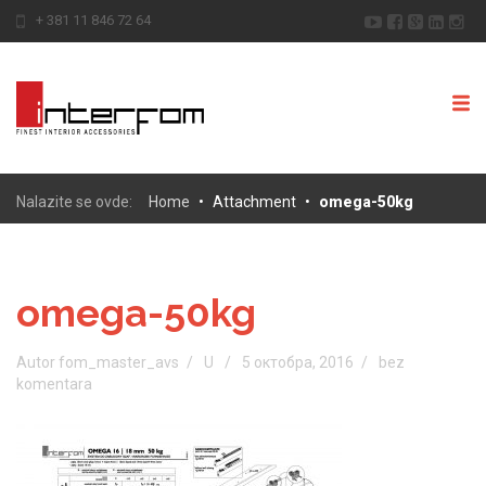
+ 381 11 846 72 64
Nalazite se ovde:
Home
•
Attachment
•
omega-50kg
omega-50kg
Autor fom_master_avs
U
5 октобра, 2016
bez
komentara