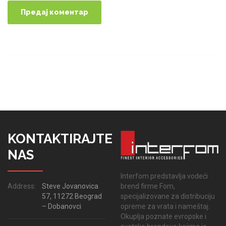
KONTAKTIRAJTE
NAS
Interfom predstavlja vodeći
brend firme Fom,
Address:
Steve Jovanovica
specijalizovane za distribuciju
57, 11272 Beograd
opreme za vrata i nameštaj.
– Dobanovci
Okuplja poznate evropske i