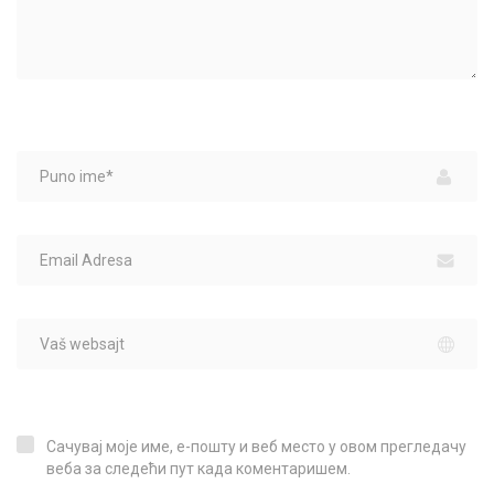
Сачувај моје име, е-пошту и веб место у овом прегледачу
Сачувај моје име, е-пошту и веб место у овом прегледачу веба за следећи пут када коментаришем.
веба за следећи пут када коментаришем.