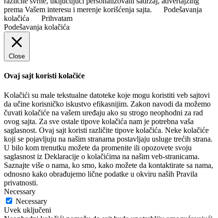
različite svrhe, uključujući personalizovani sadržaj, advertajzing
prema Vašem interesu i merenje korišćenja sajta.
Podešavanja
kolačića
Prihvatam
Podešavanja kolačića
Close
Ovaj sajt koristi kolačiće
Kolačići su male tekstualne datoteke koje mogu koristiti veb sajtovi
da učine korisničko iskustvo efikasnijim. Zakon navodi da možemo
čuvati kolačiće na vašem uređaju ako su strogo neophodni za rad
ovog sajta. Za sve ostale tipove kolačića nam je potrebna vaša
saglasnost. Ovaj sajt koristi različite tipove kolačića. Neke kolačiće
koji se pojavljuju na našim stranama postavljaju usluge trećih strana.
U bilo kom trenutku možete da promenite ili opozovete svoju
saglasnost iz Deklaracije o kolačićima na našim veb-stranicama.
Saznajte više o nama, ko smo, kako možete da kontaktirate sa nama,
odnosno kako obrađujemo lične podatke u okviru naših Pravila
privatnosti.
Necessary
Necessary
Uvek uključeni