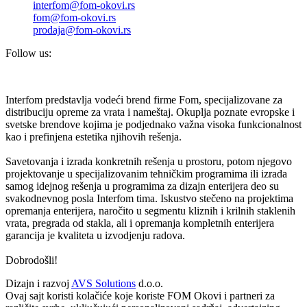
interfom@fom-okovi.rs
fom@fom-okovi.rs
prodaja@fom-okovi.rs
Follow us:
Interfom predstavlja vodeći brend firme Fom, specijalizovane za
distribuciju opreme za vrata i nameštaj. Okuplja poznate evropske i
svetske brendove kojima je podjednako važna visoka funkcionalnost
kao i prefinjena estetika njihovih rešenja.
Savetovanja i izrada konkretnih rešenja u prostoru, potom njegovo
projektovanje u specijalizovanim tehničkim programima ili izrada
samog idejnog rešenja u programima za dizajn enterijera deo su
svakodnevnog posla Interfom tima. Iskustvo stečeno na projektima
opremanja enterijera, naročito u segmentu kliznih i krilnih staklenih
vrata, pregrada od stakla, ali i opremanja kompletnih enterijera
garancija je kvaliteta u izvodjenju radova.
Dobrodošli!
Dizajn i razvoj
AVS Solutions
d.o.o.
Ovaj sajt koristi kolačiće koje koriste FOM Okovi i partneri za