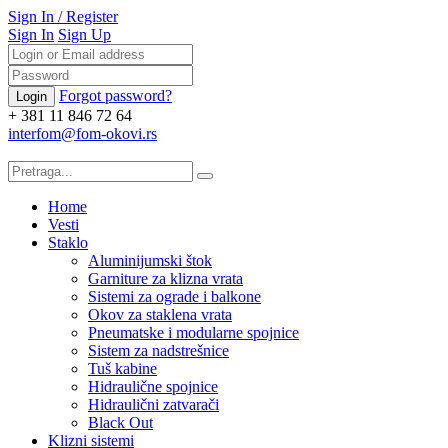
Sign In
/
Register
Sign In
Sign Up
Forgot password?
+ 381 11 846 72 64
interfom@fom-okovi.rs
Home
Vesti
Staklo
Aluminijumski štok
Garniture za klizna vrata
Sistemi za ograde i balkone
Okov za staklena vrata
Pneumatske i modularne spojnice
Sistem za nadstrešnice
Tuš kabine
Hidraulične spojnice
Hidraulični zatvarači
Black Out
Klizni sistemi