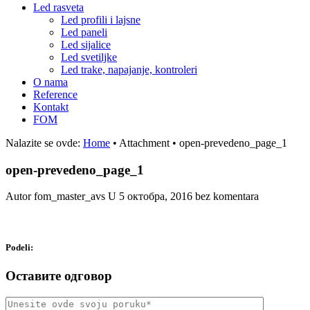
Led rasveta
Led profili i lajsne
Led paneli
Led sijalice
Led svetiljke
Led trake, napajanje, kontroleri
O nama
Reference
Kontakt
FOM
Nalazite se ovde:
Home
•
Attachment
•
open-prevedeno_page_1
open-prevedeno_page_1
Autor fom_master_avs
U
5 октобра, 2016
bez komentara
Podeli:
Оставите одговор