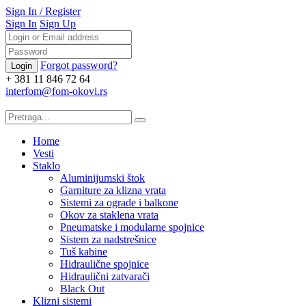
Sign In
/
Register
Sign In
Sign Up
Forgot password?
+ 381 11 846 72 64
interfom@fom-okovi.rs
Home
Vesti
Staklo
Aluminijumski štok
Garniture za klizna vrata
Sistemi za ograde i balkone
Okov za staklena vrata
Pneumatske i modularne spojnice
Sistem za nadstrešnice
Tuš kabine
Hidraulične spojnice
Hidraulični zatvarači
Black Out
Klizni sistemi