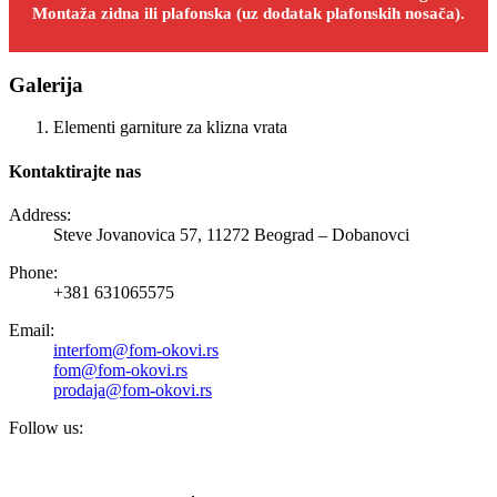
Montaža zidna ili plafonska (uz dodatak plafonskih nosača).
Galerija
Elementi garniture za klizna vrata
Kontaktirajte nas
Address:
Steve Jovanovica 57, 11272 Beograd – Dobanovci
Phone:
+381 631065575
Email:
interfom@fom-okovi.rs
fom@fom-okovi.rs
prodaja@fom-okovi.rs
Follow us: