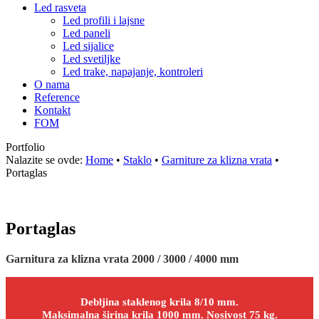
Led rasveta
Led profili i lajsne
Led paneli
Led sijalice
Led svetiljke
Led trake, napajanje, kontroleri
O nama
Reference
Kontakt
FOM
Portfolio
Nalazite se ovde:
Home
•
Staklo
•
Garniture za klizna vrata
•
Portaglas
Portaglas
Garnitura za klizna vrata 2000 / 3000 / 4000 mm
Debljina staklenog krila 8/10 mm.
Maksimalna širina krila 1000 mm. Nosivost 75 kg.