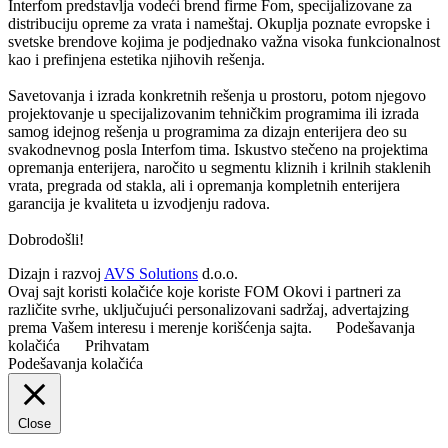
Interfom predstavlja vodeći brend firme Fom, specijalizovane za
distribuciju opreme za vrata i nameštaj. Okuplja poznate evropske i
svetske brendove kojima je podjednako važna visoka funkcionalnost
kao i prefinjena estetika njihovih rešenja.
Savetovanja i izrada konkretnih rešenja u prostoru, potom njegovo
projektovanje u specijalizovanim tehničkim programima ili izrada
samog idejnog rešenja u programima za dizajn enterijera deo su
svakodnevnog posla Interfom tima. Iskustvo stečeno na projektima
opremanja enterijera, naročito u segmentu kliznih i krilnih staklenih
vrata, pregrada od stakla, ali i opremanja kompletnih enterijera
garancija je kvaliteta u izvodjenju radova.
Dobrodošli!
Dizajn i razvoj
AVS Solutions
d.o.o.
Ovaj sajt koristi kolačiće koje koriste FOM Okovi i partneri za
različite svrhe, uključujući personalizovani sadržaj, advertajzing
prema Vašem interesu i merenje korišćenja sajta.
Podešavanja
kolačića
Prihvatam
Podešavanja kolačića
Close