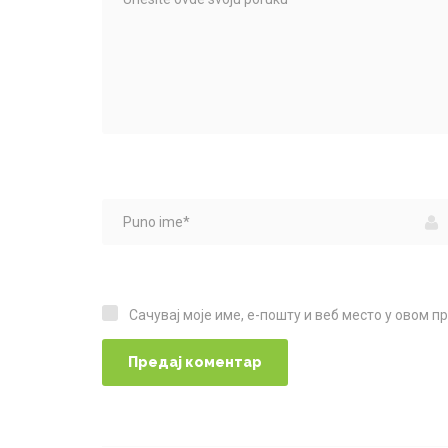
Сачувај моје име, е-пошту и веб место у овом 
Сачувај моје име, е-пошту и веб место у овом прегледачу веба за следећи пут када коментаришем.