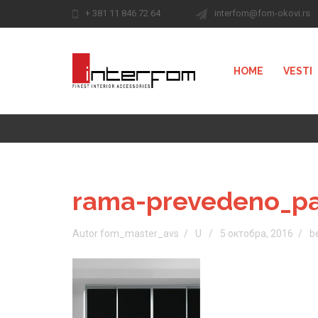
+ 381 11 846 72 64
interfom@fom-okovi.rs
HOME
VESTI
rama-prevedeno_p
Autor fom_master_avs
U
5 октобра, 2016
b