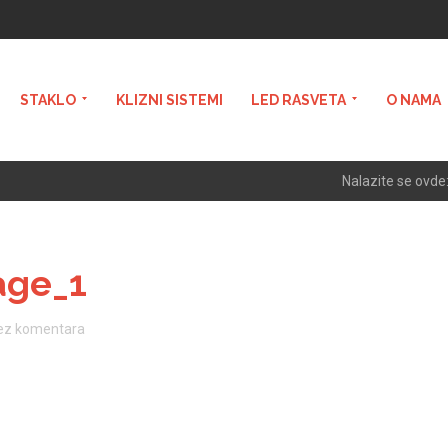
STAKLO
KLIZNI SISTEMI
LED RASVETA
O NAMA
Nalazite se ovde
age_1
ez komentara