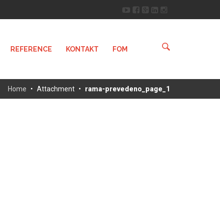
REFERENCE
KONTAKT
FOM
:
Home
•
Attachment
•
rama-prevedeno_page_1