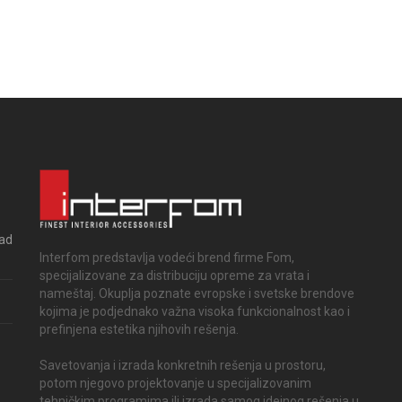
rad
Interfom predstavlja vodeći brend firme Fom,
specijalizovane za distribuciju opreme za vrata i
nameštaj. Okuplja poznate evropske i svetske brendove
kojima je podjednako važna visoka funkcionalnost kao i
prefinjena estetika njihovih rešenja.
Savetovanja i izrada konkretnih rešenja u prostoru,
potom njegovo projektovanje u specijalizovanim
tehničkim programima ili izrada samog idejnog rešenja u