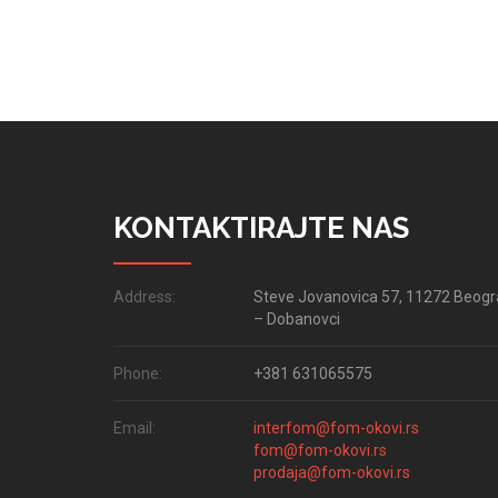
KONTAKTIRAJTE NAS
Address:
Steve Jovanovica 57, 11272 Beog
– Dobanovci
Phone:
+381 631065575
Email:
interfom@fom-okovi.rs
fom@fom-okovi.rs
prodaja@fom-okovi.rs