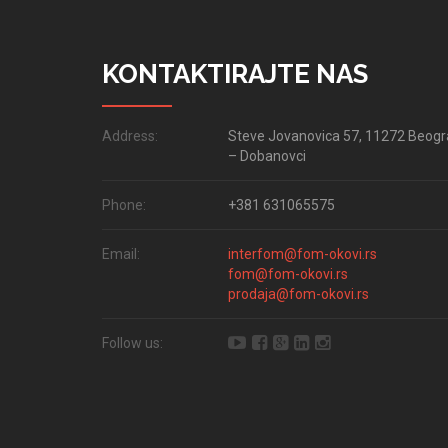
KONTAKTIRAJTE NAS
Address:
Steve Jovanovica 57, 11272 Beog
– Dobanovci
Phone:
+381 631065575
Email:
interfom@fom-okovi.rs
fom@fom-okovi.rs
prodaja@fom-okovi.rs
Follow us: