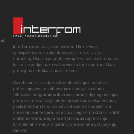
rad
Interfom predstavlja vodeći brend firme Fom,
specijalizovane za distribuciju opreme za vrata i
nameštaj. Okuplja poznate evropske i svetske brendove
kojima je podjednako važna visoka funkcionalnost kao i
prefinjena estetika njihovih rešenja.
Savetovanja i izrada konkretnih rešenja u prostoru,
potom njegovo projektovanje u specijalizovanim
tehničkim programima ili izrada samog idejnog rešenja u
programima za dizajn enterijera deo su svakodnevnog
posla Interfom tima. Iskustvo stečeno na projektima
opremanja enterijera, naročito u segmentu kliznih i krilnih
staklenih vrata, pregrada od stakla, ali i opremanja
kompletnih enterijera garancija je kvaliteta u izvodjenju
radova.