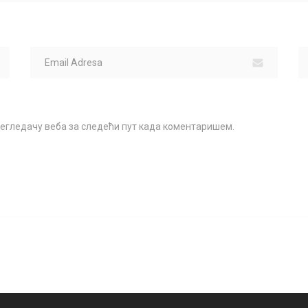
прегледачу веба за следећи пут када коментаришем.