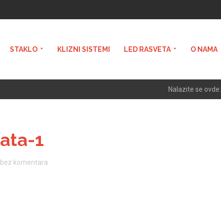
STAKLO
KLIZNI SISTEMI
LED RASVETA
O NAMA
Nalazite se ovde:
rata-1
bez komentara