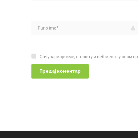
Сачувај моје име, е-пошту и веб место у овом 
Сачувај моје име, е-пошту и веб место у овом прегледачу веба за следећи пут када коментаришем.