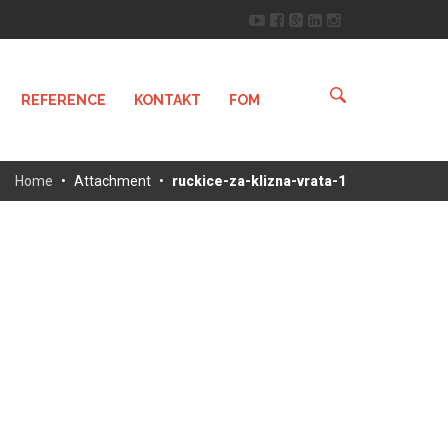
REFERENCE
KONTAKT
FOM
Home
•
Attachment
•
ruckice-za-klizna-vrata-1