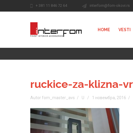
+ 381 11 846 72 64
interfom@fom-okovi.rs
HOME
VESTI
ruckice-za-klizna-v
Autor fom_master_avs
U
1 новембра, 2016