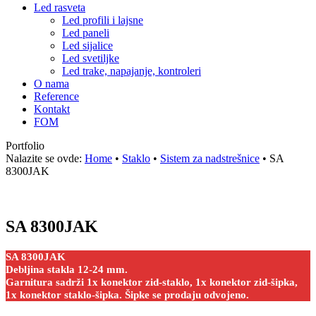
Led rasveta
Led profili i lajsne
Led paneli
Led sijalice
Led svetiljke
Led trake, napajanje, kontroleri
O nama
Reference
Kontakt
FOM
Portfolio
Nalazite se ovde:
Home
•
Staklo
•
Sistem za nadstrešnice
•
SA
8300JAK
SA 8300JAK
SA 8300JAK
Debljina stakla 12-24 mm.
Garnitura sadrži 1x konektor zid-staklo, 1x konektor zid-šipka,
1x konektor staklo-šipka. Šipke se prodaju odvojeno.