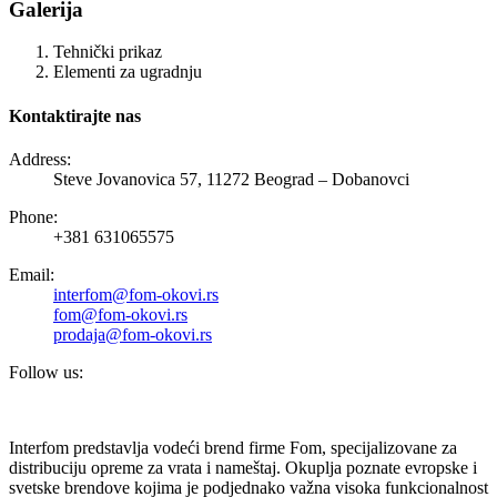
Galerija
Tehnički prikaz
Elementi za ugradnju
Kontaktirajte nas
Address:
Steve Jovanovica 57, 11272 Beograd – Dobanovci
Phone:
+381 631065575
Email:
interfom@fom-okovi.rs
fom@fom-okovi.rs
prodaja@fom-okovi.rs
Follow us:
Interfom predstavlja vodeći brend firme Fom, specijalizovane za
distribuciju opreme za vrata i nameštaj. Okuplja poznate evropske i
svetske brendove kojima je podjednako važna visoka funkcionalnost