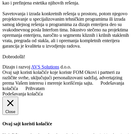
kao i prefinjena estetika njihovih rešenja.
Savetovanja i izrada konkretnih rešenja u prostoru, potom njegovo
projektovanje u specijalizovanim tehničkim programima ili izrada
samog idejnog rešenja u programima za dizajn enterijera deo su
svakodnevnog posla Interfom tima. Iskustvo stečeno na projektima
opremanja enterijera, naročito u segmentu kliznih i krilnih staklenih
vrata, pregrada od stakla, ali i opremanja kompletnih enterijera
garancija je kvaliteta u izvodjenju radova.
Dobrodošli!
Dizajn i razvoj
AVS Solutions
d.o.o.
Ovaj sajt koristi kolačiće koje koriste FOM Okovi i partneri za
različite svrhe, uključujući personalizovani sadržaj, advertajzing
prema Vašem interesu i merenje korišćenja sajta.
Podešavanja
kolačića
Prihvatam
Podešavanja kolačića
Close
Ovaj sajt koristi kolačiće