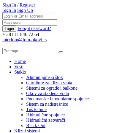
Sign In
/
Register
Sign In
Sign Up
Forgot password?
+ 381 11 846 72 64
interfom@fom-okovi.rs
Home
Vesti
Staklo
Aluminijumski štok
Garniture za klizna vrata
Sistemi za ograde i balkone
Okov za staklena vrata
Pneumatske i modularne spojnice
Sistem za nadstrešnice
Tuš kabine
Hidraulične spojnice
Hidraulični zatvarači
Black Out
Klizni sistemi