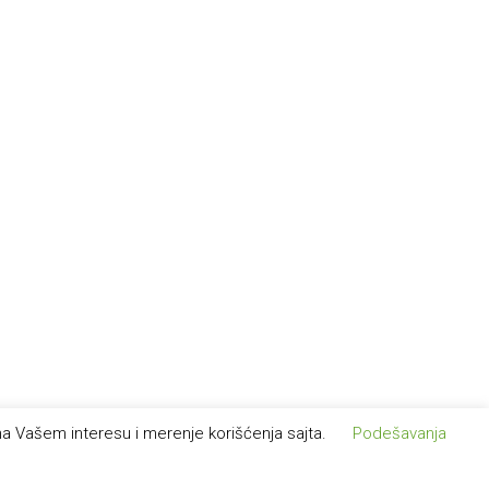
rema Vašem interesu i merenje korišćenja sajta.
Podešavanja