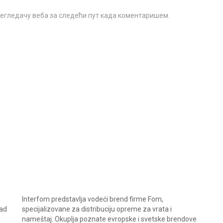
прегледачу веба за следећи пут када коментаришем.
Interfom predstavlja vodeći brend firme Fom,
rad
specijalizovane za distribuciju opreme za vrata i
nameštaj. Okuplja poznate evropske i svetske brendove