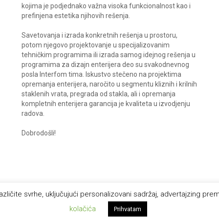
kojima je podjednako važna visoka funkcionalnost kao i
prefinjena estetika njihovih rešenja.
Savetovanja i izrada konkretnih rešenja u prostoru,
potom njegovo projektovanje u specijalizovanim
tehničkim programima ili izrada samog idejnog rešenja u
programima za dizajn enterijera deo su svakodnevnog
posla Interfom tima. Iskustvo stečeno na projektima
opremanja enterijera, naročito u segmentu kliznih i krilnih
staklenih vrata, pregrada od stakla, ali i opremanja
kompletnih enterijera garancija je kvaliteta u izvodjenju
radova.
Dobrodošli!
 različite svrhe, uključujući personalizovani sadržaj, advertajzing p
kolačića
Prihvatam