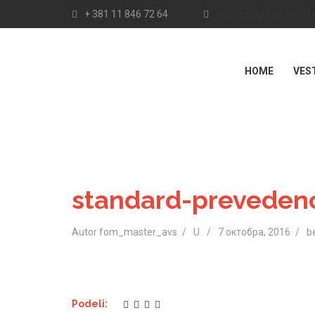
+ 381 11 846 72 64
interfom@fom-okovi.
HOME
VES
standard-preveden
Autor fom_master_avs
U
7 октобра, 2016
b
Podeli: