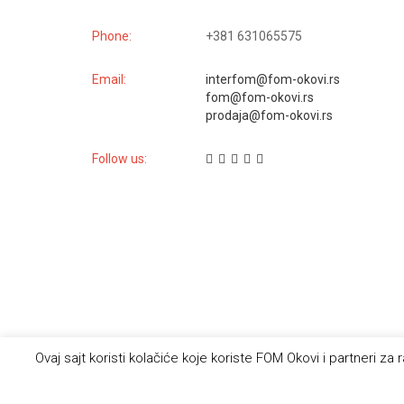
Phone:
+381 631065575
Email:
interfom@fom-okovi.rs
fom@fom-okovi.rs
prodaja@fom-okovi.rs
Follow us:
Ovaj sajt koristi kolačiće koje koriste FOM Okovi i partneri za
DIZAJN I RAZVOJ
AVS SOLUTIONS
D.O.O.