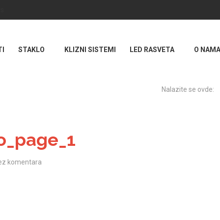
rs
TI
STAKLO
KLIZNI SISTEMI
LED RASVETA
O NAM
Nalazite se ovde:
o_page_1
ez komentara