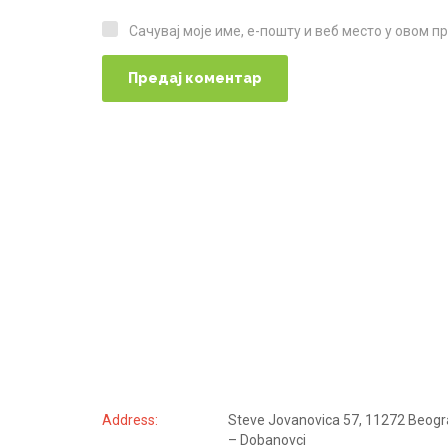
Сачувај моје име, е-пошту и веб место у овом 
Сачувај моје име, е-пошту и веб место у овом прегледачу веба за следећи пут када коментаришем.
KONTAKTIRAJTE NAS
Address:
Steve Jovanovica 57, 11272 Beog
– Dobanovci