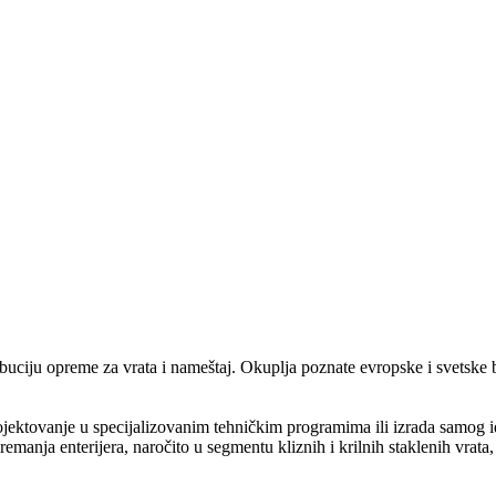
ribuciju opreme za vrata i nameštaj. Okuplja poznate evropske i svetsk
ojektovanje u specijalizovanim tehničkim programima ili izrada samog i
anja enterijera, naročito u segmentu kliznih i krilnih staklenih vrata, 