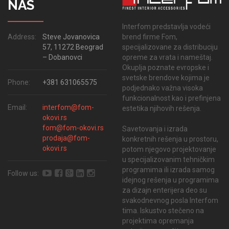
NAS
Interfom predstavlja vodeći
brend firme Fom,
Address:
Steve Jovanovica
specijalizovane za distribuciju
57, 11272 Beograd
opreme za vrata i nameštaj.
– Dobanovci
Okuplja poznate evropske i
svetske brendove kojima je
Phone:
+381 631065575
podjednako važna visoka
funkcionalnost kao i prefinjena
Email:
interfom@fom-
estetika njihovih rešenja.
okovi.rs
fom@fom-okovi.rs
Savetovanja i izrada
prodaja@fom-
konkretnih rešenja u prostoru,
okovi.rs
potom njegovo projektovanje
u specijalizovanim tehničkim
programima ili izrada samog
Follow us:
idejnog rešenja u programima
za dizajn enterijera deo su
svakodnevnog posla Interfom
tima. Iskustvo stečeno na
projektima opremanja