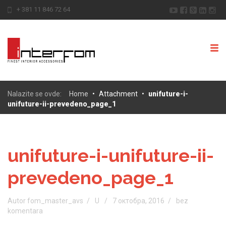
+ 381 11 846 72 64
Nalazite se ovde:
Home
•
Attachment
•
unifuture-i-
unifuture-ii-prevedeno_page_1
unifuture-i-unifuture-ii-
prevedeno_page_1
Autor fom_master_avs
U
7 октобра, 2016
bez
komentara