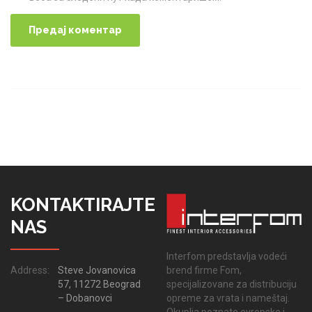
KONTAKTIRAJTE
NAS
Interfom predstavlja vodeći
brend firme Fom,
Address:
Steve Jovanovica
specijalizovane za distribuciju
57, 11272 Beograd
opreme za vrata i nameštaj.
– Dobanovci
Okuplja poznate evropske i