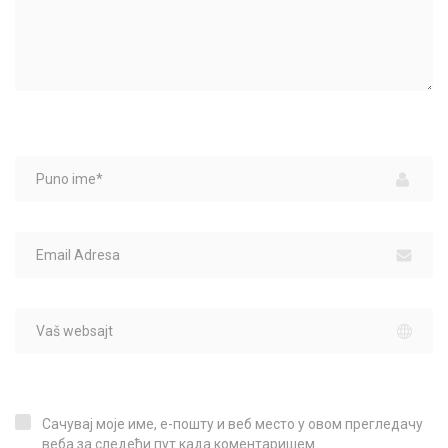
Сачувај моје име, е-пошту и веб место у овом прегледачу
Сачувај моје име, е-пошту и веб место у овом прегледачу веба за следећи пут када коментаришем.
веба за следећи пут када коментаришем.