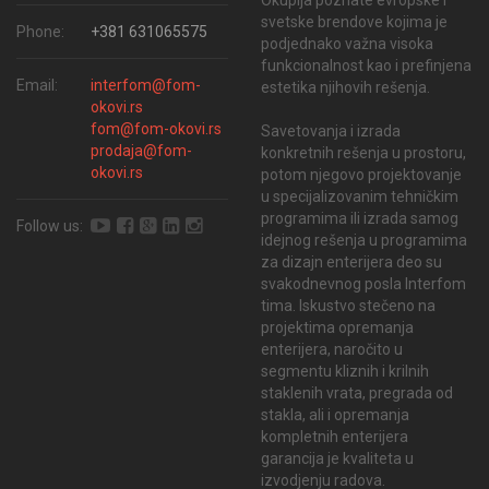
svetske brendove kojima je
Phone:
+381 631065575
podjednako važna visoka
funkcionalnost kao i prefinjena
Email:
interfom@fom-
estetika njihovih rešenja.
okovi.rs
fom@fom-okovi.rs
Savetovanja i izrada
prodaja@fom-
konkretnih rešenja u prostoru,
okovi.rs
potom njegovo projektovanje
u specijalizovanim tehničkim
programima ili izrada samog
Follow us:
idejnog rešenja u programima
za dizajn enterijera deo su
svakodnevnog posla Interfom
tima. Iskustvo stečeno na
projektima opremanja
enterijera, naročito u
segmentu kliznih i krilnih
staklenih vrata, pregrada od
stakla, ali i opremanja
kompletnih enterijera
garancija je kvaliteta u
izvodjenju radova.