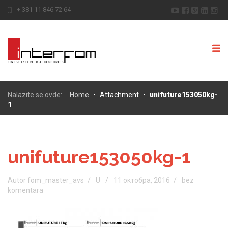
+ 381 11 846 72 64
Nalazite se ovde:
Home
•
Attachment
•
unifuture153050kg-
1
unifuture153050kg-1
Autor fom_master_avs
U
11 октобра, 2016
bez
komentara