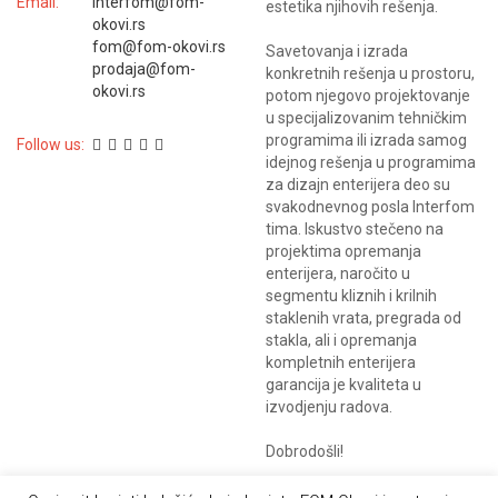
Email:
interfom@fom-
estetika njihovih rešenja.
okovi.rs
fom@fom-okovi.rs
Savetovanja i izrada
prodaja@fom-
konkretnih rešenja u prostoru,
okovi.rs
potom njegovo projektovanje
u specijalizovanim tehničkim
programima ili izrada samog
Follow us:
idejnog rešenja u programima
za dizajn enterijera deo su
svakodnevnog posla Interfom
tima. Iskustvo stečeno na
projektima opremanja
enterijera, naročito u
segmentu kliznih i krilnih
staklenih vrata, pregrada od
stakla, ali i opremanja
kompletnih enterijera
garancija je kvaliteta u
izvodjenju radova.
Dobrodošli!