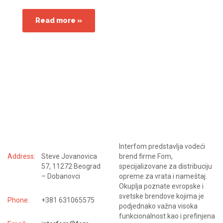
Read more »
KONTAKTIRAJTE NAS
Interfom predstavlja vodeći
Address:
Steve Jovanovica
brend firme Fom,
57, 11272 Beograd
specijalizovane za distribuciju
– Dobanovci
opreme za vrata i nameštaj.
Okuplja poznate evropske i
svetske brendove kojima je
Phone:
+381 631065575
podjednako važna visoka
funkcionalnost kao i prefinjena