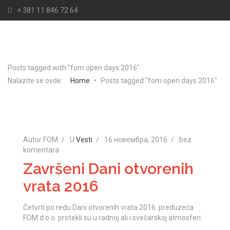
+ 381 11 846 72 64
Posts tagged with "fom open days 2016"
Nalazite se ovde:
Home
•
Posts tagged "fom open days 2016"
Autor FOM
U
Vesti
16 новембра, 2016
bez
komentara
Završeni Dani otvorenih
vrata 2016
Četvrti po redu Dani otvorenih vrata 2016. preduzeća
FOM d.o.o. protekli su u radnoj ali i svečarskoj atmosferi.