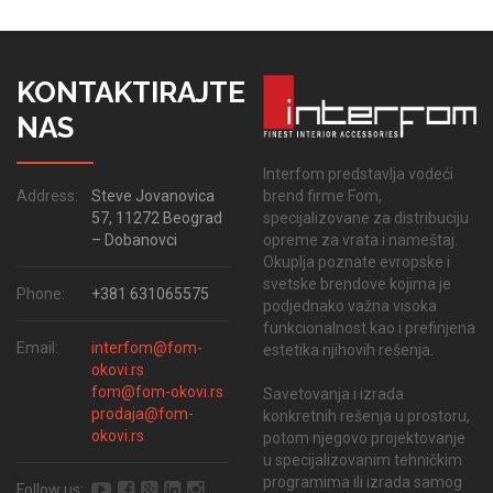
KONTAKTIRAJTE
NAS
Interfom predstavlja vodeći
brend firme Fom,
Address:
Steve Jovanovica
specijalizovane za distribuciju
57, 11272 Beograd
opreme za vrata i nameštaj.
– Dobanovci
Okuplja poznate evropske i
svetske brendove kojima je
Phone:
+381 631065575
podjednako važna visoka
funkcionalnost kao i prefinjena
Email:
interfom@fom-
estetika njihovih rešenja.
okovi.rs
fom@fom-okovi.rs
Savetovanja i izrada
prodaja@fom-
konkretnih rešenja u prostoru,
okovi.rs
potom njegovo projektovanje
u specijalizovanim tehničkim
programima ili izrada samog
Follow us: