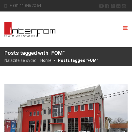
+ 381 11 846 72 64
Posts tagged with "FOM"
Nalazite se ovde:
Home
•
Posts tagged "FOM"