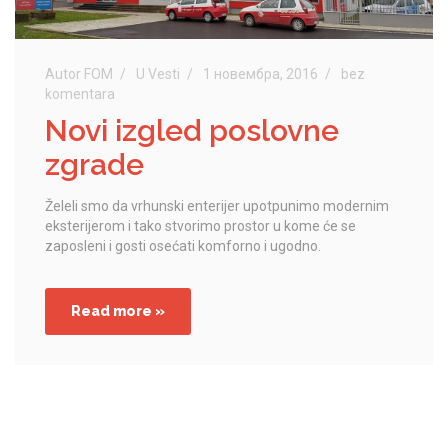
Autor FOM
U
Vesti
1 новембра, 2016
bez
komentara
Novi izgled poslovne
zgrade
Želeli smo da vrhunski enterijer upotpunimo modernim
eksterijerom i tako stvorimo prostor u kome će se
zaposleni i gosti osećati komforno i ugodno.
Read more »