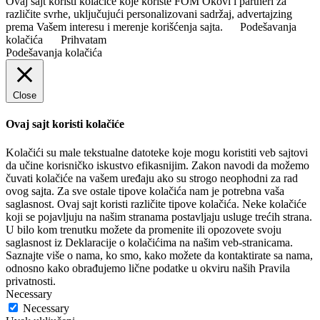
Ovaj sajt koristi kolačiće koje koriste FOM Okovi i partneri za
različite svrhe, uključujući personalizovani sadržaj, advertajzing
prema Vašem interesu i merenje korišćenja sajta.
Podešavanja
kolačića
Prihvatam
Podešavanja kolačića
Close
Ovaj sajt koristi kolačiće
Kolačići su male tekstualne datoteke koje mogu koristiti veb sajtovi
da učine korisničko iskustvo efikasnijim. Zakon navodi da možemo
čuvati kolačiće na vašem uređaju ako su strogo neophodni za rad
ovog sajta. Za sve ostale tipove kolačića nam je potrebna vaša
saglasnost. Ovaj sajt koristi različite tipove kolačića. Neke kolačiće
koji se pojavljuju na našim stranama postavljaju usluge trećih strana.
U bilo kom trenutku možete da promenite ili opozovete svoju
saglasnost iz Deklaracije o kolačićima na našim veb-stranicama.
Saznajte više o nama, ko smo, kako možete da kontaktirate sa nama,
odnosno kako obrađujemo lične podatke u okviru naših Pravila
privatnosti.
Necessary
Necessary