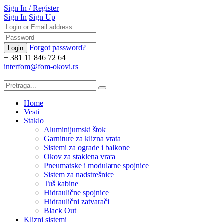
Sign In
/
Register
Sign In
Sign Up
Forgot password?
+ 381 11 846 72 64
interfom@fom-okovi.rs
Home
Vesti
Staklo
Aluminijumski štok
Garniture za klizna vrata
Sistemi za ograde i balkone
Okov za staklena vrata
Pneumatske i modularne spojnice
Sistem za nadstrešnice
Tuš kabine
Hidraulične spojnice
Hidraulični zatvarači
Black Out
Klizni sistemi