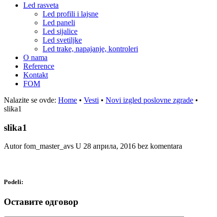
Led rasveta
Led profili i lajsne
Led paneli
Led sijalice
Led svetiljke
Led trake, napajanje, kontroleri
O nama
Reference
Kontakt
FOM
Nalazite se ovde:
Home
•
Vesti
•
Novi izgled poslovne zgrade
•
slika1
slika1
Autor fom_master_avs
U
28 априла, 2016
bez komentara
Podeli:
Оставите одговор