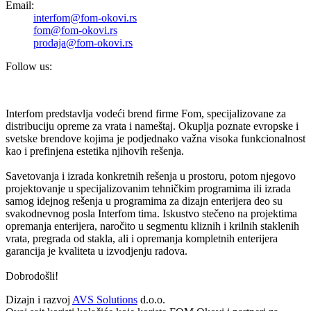
Email:
interfom@fom-okovi.rs
fom@fom-okovi.rs
prodaja@fom-okovi.rs
Follow us:
Interfom predstavlja vodeći brend firme Fom, specijalizovane za
distribuciju opreme za vrata i nameštaj. Okuplja poznate evropske i
svetske brendove kojima je podjednako važna visoka funkcionalnost
kao i prefinjena estetika njihovih rešenja.
Savetovanja i izrada konkretnih rešenja u prostoru, potom njegovo
projektovanje u specijalizovanim tehničkim programima ili izrada
samog idejnog rešenja u programima za dizajn enterijera deo su
svakodnevnog posla Interfom tima. Iskustvo stečeno na projektima
opremanja enterijera, naročito u segmentu kliznih i krilnih staklenih
vrata, pregrada od stakla, ali i opremanja kompletnih enterijera
garancija je kvaliteta u izvodjenju radova.
Dobrodošli!
Dizajn i razvoj
AVS Solutions
d.o.o.