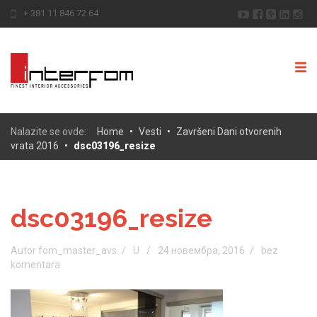
+ 381 11 846 72 64
Nalazite se ovde:
Home
•
Vesti
•
Završeni Dani otvorenih
vrata 2016
•
dsc03196_resize
dsc03196_resize
Autor fom_master_avs
U
24 новембра, 2016
bez
komentara