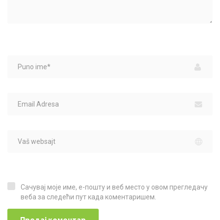
Сачувај моје име, е-пошту и веб место у овом прегледачу
Сачувај моје име, е-пошту и веб место у овом прегледачу веба за следећи пут када коментаришем.
веба за следећи пут када коментаришем.