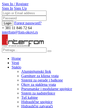
Sign In
/
Register
Sign In
Sign Up
Forgot password?
+ 381 11 846 72 64
interfom@fom-okovi.rs
Home
Vesti
Staklo
Aluminijumski štok
Garniture za klizna vrata
Sistemi za ograde i balkone
Okov za staklena vrata
Pneumatske i modularne spojnice
Sistem za nadstrešnice
Tuš kabine
Hidraulične spojnice
Hidraulični zatvarači