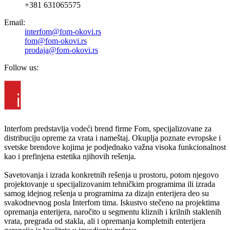
+381 631065575
Email:
interfom@fom-okovi.rs
fom@fom-okovi.rs
prodaja@fom-okovi.rs
Follow us:
Interfom predstavlja vodeći brend firme Fom, specijalizovane za
distribuciju opreme za vrata i nameštaj. Okuplja poznate evropske i
svetske brendove kojima je podjednako važna visoka funkcionalnost
kao i prefinjena estetika njihovih rešenja.
Savetovanja i izrada konkretnih rešenja u prostoru, potom njegovo
projektovanje u specijalizovanim tehničkim programima ili izrada
samog idejnog rešenja u programima za dizajn enterijera deo su
svakodnevnog posla Interfom tima. Iskustvo stečeno na projektima
opremanja enterijera, naročito u segmentu kliznih i krilnih staklenih
vrata, pregrada od stakla, ali i opremanja kompletnih enterijera