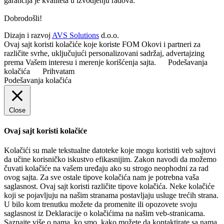
garancija je kvaliteta u izvodjenju radova.
Dobrodošli!
Dizajn i razvoj
AVS Solutions
d.o.o.
Ovaj sajt koristi kolačiće koje koriste FOM Okovi i partneri za
različite svrhe, uključujući personalizovani sadržaj, advertajzing
prema Vašem interesu i merenje korišćenja sajta.
Podešavanja
kolačića
Prihvatam
Podešavanja kolačića
Close
Ovaj sajt koristi kolačiće
Kolačići su male tekstualne datoteke koje mogu koristiti veb sajtovi
da učine korisničko iskustvo efikasnijim. Zakon navodi da možemo
čuvati kolačiće na vašem uređaju ako su strogo neophodni za rad
ovog sajta. Za sve ostale tipove kolačića nam je potrebna vaša
saglasnost. Ovaj sajt koristi različite tipove kolačića. Neke kolačiće
koji se pojavljuju na našim stranama postavljaju usluge trećih strana.
U bilo kom trenutku možete da promenite ili opozovete svoju
saglasnost iz Deklaracije o kolačićima na našim veb-stranicama.
Saznajte više o nama, ko smo, kako možete da kontaktirate sa nama,