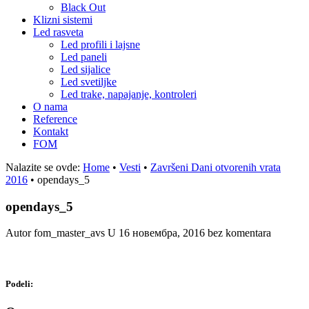
Black Out
Klizni sistemi
Led rasveta
Led profili i lajsne
Led paneli
Led sijalice
Led svetiljke
Led trake, napajanje, kontroleri
O nama
Reference
Kontakt
FOM
Nalazite se ovde:
Home
•
Vesti
•
Završeni Dani otvorenih vrata
2016
•
opendays_5
opendays_5
Autor fom_master_avs
U
16 новембра, 2016
bez komentara
Podeli: